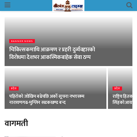
BANNER NEWS
चिकित्सकमाथि आक्रमण र प्रहरी दुर्व्यवहारको
विरोधमा देशभर आकस्मिकबाहेक सेवा ठप्प
प्रदेश
प्रदेश
पहिरोको जोखिम बढेपछि अर्को सूचना नभएसम्म
राष्ट्रिय हितक
नारायणगढ-मुग्लिन सडकखण्ड बन्द
सिंहको आग्रह
वागमती