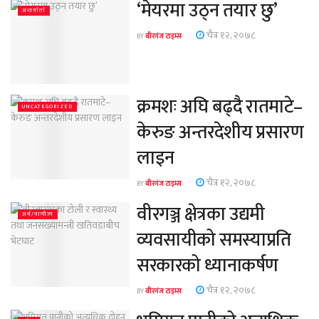
‘मेयरमा उठ्न तयार छु’
अन्तर्वार्ता
चैत्र १२, २०७८
BY
वीरगंज टाइम्स
क्रमशः अघि बढ्दै रातमाटे–
UNCATEGORIZED
केरुङ अन्तरदेशीय प्रसारण
लाइन
चैत्र १२, २०७८
BY
वीरगंज टाइम्स
वीरगञ्ज क्षेत्रका उद्यमी
अर्थ/वाणीज्य
व्यवसायीको समस्याप्रति
सरकारको ध्यानाकर्षण
चैत्र १२, २०७८
BY
वीरगंज टाइम्स