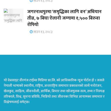
साउन १३, २०८३
जगरनाथपुरमा ‘समृद्धिका लागि वन’ अभियान
तीव्र, ७ बिघा ऐलानी जग्गामा १,५०० बिरुवा
रोपियो
साउन १३, २०८३
यो वेबसाइट वीरगंज टाईम्स मिडिया प्रा.लि. को आधिकारिक न्यूज पोर्टल हो । जसले
नेपाली भाषाको स्थानीय, राष्ट्रिय, अन्तराष्ट्रिय समाचार प्रकाशनको साथै मनोरंजन,
खेलकुद, साहित्य, जीवनशैली, आर्थिक, बिचार तथा खोजमुलक सत्य, तथ्य र निस्पक्ष
तरिकाले, विश्व, सुचना प्रविधि, भिडियो तथा जीवनका विभिन्न आयामका समाचार र
विश्लेषणलाई समेट्छ।