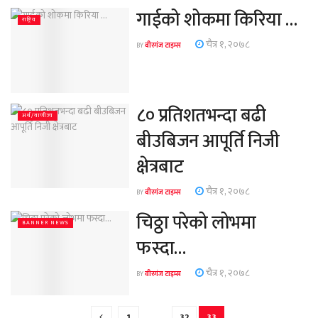
गाईको शोकमा किरिया …
राष्ट्रिय
चैत्र १, २०७८
BY
वीरगंज टाइम्स
८० प्रतिशतभन्दा बढी
अर्थ/वाणीज्य
बीउबिजन आपूर्ति निजी
क्षेत्रबाट
चैत्र १, २०७८
BY
वीरगंज टाइम्स
चिठ्ठा परेको लोभमा
BANNER NEWS
फस्दा…
चैत्र १, २०७८
BY
वीरगंज टाइम्स
1
…
32
33