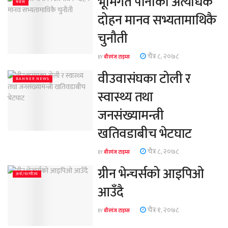
भूमिगत पानीको अत्यधिक
मधेस
दोहन मानव सभ्यतामाथिकै
चुनौती
चैत्र ८, २०७८
BY
वीरगंज टाइम्स
वीउवासंघका टोली र
BANNER NEWS
स्वास्थ्य तथा
जनसंख्यामन्त्री
खतिवडाबीच भेटघाट
चैत्र ८, २०७८
BY
वीरगंज टाइम्स
ग्रीन भेन्चर्सको आइपिओ
अर्थ/वाणीज्य
आउँदै
चैत्र १, २०७८
BY
वीरगंज टाइम्स