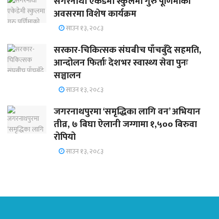
सगरनाथा एकेडेमी स्कुलमा गुरु पूर्णिमाको
अवसरमा विशेष कार्यक्रम
साउन १३, २०८३
सरकार-चिकित्सक संघबीच पाँचबुँदे सहमति,
आन्दोलन फिर्ताः देशभर स्वास्थ्य सेवा पुनः
सञ्चालन
साउन १३, २०८३
जगरनाथपुरमा ‘समृद्धिका लागि वन’ अभियान
तीव्र, ७ बिघा ऐलानी जग्गामा १,५०० बिरुवा
रोपियो
साउन १३, २०८३