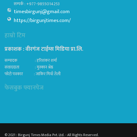
सम्पर्क : +977-9855014253
timesbirgunj@gmail.com
https://birgunjtimes.com/
हाम्रो टिम
प्रकाशक : वीरगंज टाईम्स मिडिया प्रा‍.लि.
सम्पादक : हरिशंकर शर्मा
संवाददाता : मुस्कान श्रेष्ठ
फोटो पत्रकार : जाकिर मियाँ तेली
फेसबुक फ्यानपेज
© 2021 : Birgunj Times Media Pvt. Ltd. - All Rights Reserved.