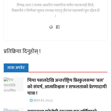
निष्पक्ष, सत्य र तथ्यमा आधारित पत्रकारिता मार्फत पाठकलाई छिटो,
विश्वसनीय र जिम्मेवार सूचना उपलब्ध गराउनु वीरगंज टाइम्सको मूल उद्देश्य हो
।
प्रतिक्रिया दिनुहोस् !
ताजा अपडेट
चिया पसलदेखि अन्तर्राष्ट्रिय प्रिस्कुलसम्मः ‘बल’
को संघर्ष, आत्मविश्वास र सफलताको प्रेरणादायी
यात्रा !
साउन १९, २०८३