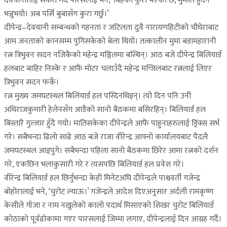
देवयानीलाई संकेत गर्दै पारसलाई भने, ‘बिहेको कुरा भएको छ, मुमाले हुँदैन
भन्नुभयो। अब पर्सि बुबासँग कुरा गर्छु।’
दीपेन्द्र–देवयानी सम्बन्धको गहनता र जटिलता दुवै नारायणहिटीको चौघेराबाट
आम जनताको कानसम्म पुगिसकेको बेला थियो। तत्कालीन मुमा बडामहारानी
रत्न त्रिभुवन सदन नजिकैको महेन्द्र मञ्जिलमा बस्थिन्। आठ बजे दीपेन्द्र बिलियार्ड
हलबाट बाहिर निस्के र आफैं मोटर चलाउँदै महेन्द्र मन्जिलबाट रत्नलाई लिएर
त्रिभुवन सदन फर्के।
रत्न मुख्य जमघटस्थल बिलियार्ड हल पस्दिनथिइन्। त्यो दिन पनि उनी
अधिराजकुमारी हेलेनसँग आडैको सानो बैठकमा बसिरहिन्। बिलियार्ड हल
बिस्तारै गुल्जार हुँदै गयो। मातिसकेका दीपेन्द्रले आफैं पाहुनाहरुलाई ड्रिंक्स सर्भ
गरे। सबैभन्दा ढिलो साढे आठ बजे राजा वीरेन्द्र आफ्नो कार्यालयबाट पैदलै
जमघटस्थल आइपुगे। सबैभन्दा पहिला सानो बैठकमा छिरेर आमा रत्नको दर्शन
गरे, एकछिन भलाकुसारी गरे र त्यसपछि बिलियार्ड हल प्रवेश गरे।
वीरेन्द्र बिलियार्ड हल छिर्नुभन्दा केही मिनेटअघि दीपेन्द्रले पाश्ववर्ती गजेन्द्र
बोहोरालाई भने, ‘चुरोट ल्याऊ।’ गजेन्द्रले आदेश दिएअनुसार अर्दली रामकृष्ण
केसीले गाँजा र नाम नखुलेको कालो पदार्थ मिसाएको शिखर चुरोट बिलियार्ड
कोठाको पूर्वढोकामा गएर पारसलाई जिम्मा लगाए, दीपेन्द्रलाई दिन आग्रह गर्दै।