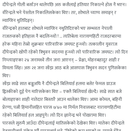
दीपेन्द्रले गोली बर्साउन थालेपछि अरु कसैलाई हतियार निकाल्ने होस नै भएन।
वीरेन्द्रले भने पेस्तोल निकालिसकेका थिए। तर, शोभाले च्याप्प समाइन् र
म्याग्जिन थुतिदिइन्।
वीरेन्द्रको हातबाट शोभाले म्याग्जिन नथुतिदिएको भए सम्भवतः नेपाली
राजतन्त्रको इतिहास नै बदलिन्थ्यो ! … त्यतिबेला नारायणहिटी राजदरबारमा
हरेक महिना तेस्रो शुक्रबार पारिवारिक जमघट हुन्थ्यो। तत्कालीन युवराज
दीपेन्द्रको खोपी रहेको त्रिभुवन सदनमा हुन्थ्यो त्यो पारिवारिक जमघट। त्यो दिन
निम्त्याइएका २४ जनामध्ये तीन जना आएनन् – प्रेक्षा, मोहनबहादुर शाही र
विमला सिंह। अरु २१ जना साँझ आठ बजे आसपास त्रिभुवन सदन पुगिसकेका
थिए।
साँझ साढे सात बज्नुअघि नै दीपेन्द्रले बिलियार्ड हलमा बसेर फेमस ग्राउज
ह्विस्कीको दुई पेग मारिसकेका थिए – एक्लै बिलियार्ड खेल्दै। साढे सात बजे
बोलाइएका शाही नातेदार बिस्तारै आउन थालेका थिए। आमा कोमल, बहिनी
प्रेरणा, पत्नी हिमानीसहित पारस ७ः४० मा निर्मल निवासबाट नारायणहिटीमा
रहेको बिलियार्ड हल आइपुगे। त्यो दिन ज्ञानेन्द्र भने पोखरामा थिए।
पारसले सुरुमै आउँदा दीपेन्द्रलाई मातिसकेको देखेका थिए। मातेका दीपेन्द्रले