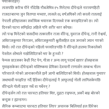
फ्याँकिदिइन्।
त्यसपछि करिब पौने नौदेखि नौबजेभित्र १५ मिनेटमा दीपेन्द्रले नारायणहिटी
राजदरबारमा जुन वितण्डा मच्चाए, त्यसले १६ वर्षअघिको त्यो कालो रातलाई
नेपाली इतिहासका सर्वाधिक भयानक दिनमध्ये एक बनाइदिएको छ। त्यो
दिनको घटना सम्झिँदा अहिले पनि शरीर थरर काँप्छ।
त्यो पन्ध्र मिनेटको त्रासदीमा तत्कालीन राजा वीरेन्द्र, युवराज दीपेन्द्र, रानी ऐश्वर्या,
अधिराजकुमार निराजन, अधिराजकुमारी श्रुतीसहित दस जनाको ज्यान गएको
थियो। त्यो रात दीपेन्द्रको पहिलो फायरिङपछि नै वीरेन्द्रले हातमा निकालेको
पेस्तोल शोभाले नखोसिदिएको भए के हुन्थ्यो ?
फेमस ग्राउजका केही निट पेग, गाँजा र अन्य लागू पदार्थ खाएर होसहवास
गुमाइसकेका दीपेन्द्रको मस्तिष्कमा प्रेमिका देवयानी राणासँग सम्बन्ध गाँस्न
परिवारले गरेको आनाकानीले झनै आगो बालिदिएको थियो। होसहवास गुमाएर
जथाभावी फाइरिङ गर्दै हिँडेका दीपेन्द्रलाई नै आफूलाई गोली लागिसकेपछि
वीरेन्द्रले गोली प्रहार गर्थे वा गर्थेनन् ?
दीपेन्द्रसँग त्यो रात चारवटा हतियार थिए, दुइटा राइफल, अर्को बाह्र बोरको
बन्दुक र ह्यान्डगन।
सैनिक कम्ब्याटमा चारवटा हतियार लिएर अचानक बिलियार्ड हल छिरेका