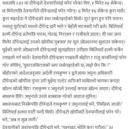
यसअघि ८:१२ मा दीपेन्द्रले देवयानीलाई फोन गरेका थिए, १ मिनेट १४ सेकेन्ड।
छ मिनेटपछि देवयानीले दीपेन्द्रलाई फोन गरिन्। ४ मिनेट १४ सेकेन्ड कुरा भयो।
कुरा भइरहँदा नै दीपेन्द्रको स्वर लर्बराइरहेको थियो। पूरा कुरा हुन पनि पाएन।
नसालु चुरोटको मातले दीपेन्द्र झनै माते र बेहोसै भएजस्तो गरी ढले। बिलियार्ड
हलमै दीपेन्द्र ढलेपछि पारस, गोरख, निराजन र राजीवले उठाए। यी चार जना
मिलेर दीपेन्द्रलाई उनको खोपीमा पु¥याए तर मूल ओछ्यानमा सुताउन सकेनन्।
भुइँको सानो ओछ्यानमै दीपेन्द्रलाई सुताइदिएर उनीहरु बिलियार्ड हलमै फर्केर
रमाइलो गर्न थाले। देवयानीले दीपेन्द्रका पाश्ववर्ती बोहोरा र राजु कार्कीलाई फोन
गरेर सोधिन्, ‘युवराजधिराजको स्वर लर्बराइरहेको छ, सञ्चो छैन कि ?’
बोहोराको आदेशअनुसार अर्दली रामकृष्ण र द्वारेआमा जमुना अधिकारी
दीपेन्द्रको खोपीमा पुग्दा उनी भुइँमा पल्टेर शरीरको माथिल्लो भागका कपडा
खोल्न खोज्दै थिए। रामकृष्ण र जमुनाले उनलाई कपडा खोल्न सघाए। दीपेन्द्र
बाथरुम छिरे। जमुनाले उनले वाक्वाक गरेको आवाज सुनिन्।
बाथरुमबाट निस्केपछि दीपेन्द्रले रामकृष्ण र जमुनालाई भने, ‘तिमीहरु जाओ।’
बिलियार्ड हलमा पार्टी चल्दै थियो। दीपेन्द्रले खोपीबाटै देवयानीलाई फोन गरे।
भने, ‘अब म सुत्न लागेँ।’
देवयानीको जवाफपछि दीपेन्द्रले भने, ‘गुडनाइट, भोलि कुरा गरौंला।’ ३२