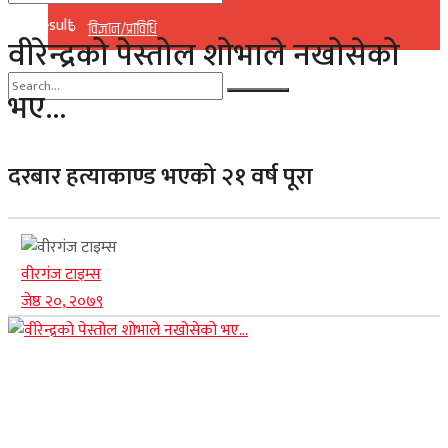
No Result
विज्ञान/प्राविधि
वीरेन्द्रको पेस्तोल शोभाले नखोसेको
View All Result
भए…
No Result
View All Result
दरबार हत्याकाण्ड भएको २१ वर्ष पूरा
वीरगंज टाइम्स
जेष्ठ २०, २०७९