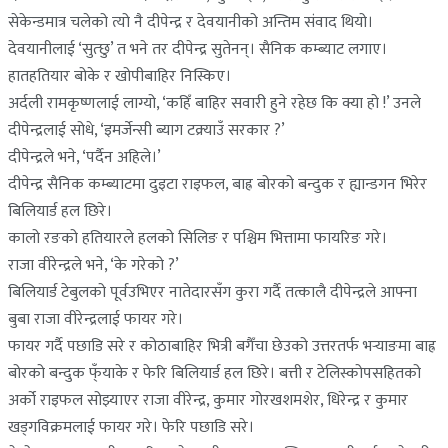
सेकेन्डमात्र चलेको त्यो नै दीपेन्द्र र देवयानीको अन्तिम संवाद थियो।
देवयानीलाई ‘सुत्छु’ त भने तर दीपेन्द्र सुतेनन्। सैनिक कम्ब्याट लगाए।
हातहतियार बोके र खोपीबाहिर निस्किए।
अर्दली रामकृष्णलाई लाग्यो, ‘कहिँ बाहिर सवारी हुने रहेछ कि क्या हो !’ उनले
दीपेन्द्रलाई सोधे, ‘इमर्जेन्सी ब्याग टक्र्याउँ सरकार ?’
दीपेन्द्रले भने, ‘पर्दैन अहिले।’
दीपेन्द्र सैनिक कम्ब्याटमा दुइटा राइफल, बाह्र बोरको बन्दुक र ह्यान्डगन भिरेर
बिलियार्ड हल छिरे।
कालो रङको हतियारले हलको सिलिङ र पश्चिम भित्तामा फायरिङ गरे।
राजा वीरेन्द्रले भने, ‘के गरेको ?’
बिलियार्ड टेबुलको पूर्वउभिएर नातेदारसँग कुरा गर्दै तत्कालै दीपेन्द्रले आफ्ना
बुबा राजा वीरेन्द्रलाई फायर गरे।
फायर गर्दै पछाडि सरे र कोठाबाहिर भित्री बगैँचा छेउको उत्तरतर्फ भर्‍याङमा बाह्र
बोरको बन्दुक फ्ँयाके र फेरि बिलियार्ड हल छिरे। बत्ती र टेलिस्कोपसहितको
अर्को राइफल सोझ्याएर राजा वीरेन्द्र, कुमार गोरखशमशेर, धिरेन्द्र र कुमार
खड्गविक्रमलाई फायर गरे। फेरि पछाडि सरे।