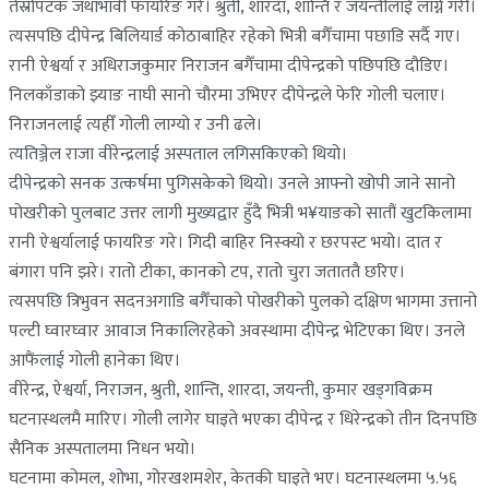
तेस्रोपटक जथाभावी फायरिङ गरे। श्रुती, शारदा, शान्ति र जयन्तीलाई लाग्ने गरी।
त्यसपछि दीपेन्द्र बिलियार्ड कोठाबाहिर रहेको भित्री बगैँचामा पछाडि सर्दै गए।
रानी ऐश्वर्या र अधिराजकुमार निराजन बगैँचामा दीपेन्द्रको पछिपछि दौडिए।
निलकाँडाको झ्याङ नाघी सानो चौरमा उभिएर दीपेन्द्रले फेरि गोली चलाए।
निराजनलाई त्यहीँ गोली लाग्यो र उनी ढले।
त्यतिञ्जेल राजा वीरेन्द्रलाई अस्पताल लगिसकिएको थियो।
दीपेन्द्रको सनक उत्कर्षमा पुगिसकेको थियो। उनले आफ्नो खोपी जाने सानो
पोखरीको पुलबाट उत्तर लागी मुख्यद्वार हुँदै भित्री भ¥याङको सातौं खुटकिलामा
रानी ऐश्वर्यालाई फायरिङ गरे। गिदी बाहिर निस्क्यो र छरपस्ट भयो। दात र
बंगारा पनि झरे। रातो टीका, कानको टप, रातो चुरा जताततै छरिए।
त्यसपछि त्रिभुवन सदनअगाडि बगैँचाको पोखरीको पुलको दक्षिण भागमा उत्तानो
पल्टी घ्वारघ्वार आवाज निकालिरहेको अवस्थामा दीपेन्द्र भेटिएका थिए। उनले
आफैंलाई गोली हानेका थिए।
वीरेन्द्र, ऐश्वर्या, निराजन, श्रुती, शान्ति, शारदा, जयन्ती, कुमार खड्गविक्रम
घटनास्थलमै मारिए। गोली लागेर घाइते भएका दीपेन्द्र र धिरेन्द्रको तीन दिनपछि
सैनिक अस्पतालमा निधन भयो।
घटनामा कोमल, शोभा, गोरखशमशेर, केतकी घाइते भए। घटनास्थलमा ५.५६