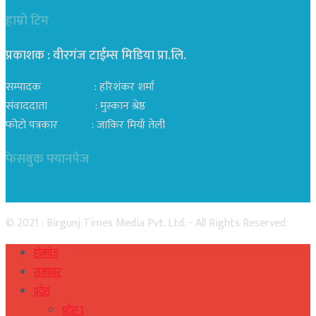
हाम्रो टिम
प्रकाशक : वीरगंज टाईम्स मिडिया प्रा‍.लि.
सम्पादक : हरिशंकर शर्मा
संवाददाता : मुस्कान श्रेष्ठ
फोटो पत्रकार : जाकिर मियाँ तेली
फेसबुक फ्यानपेज
© 2021 : Birgunj Times Media Pvt. Ltd. - All Rights Reserved.
होमपेज
समाचार
प्रदेश
प्रदेश १