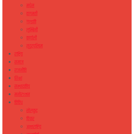
मधेस
वागमती
गण्डकी
लुम्बिनी
कर्णाली
सुदुरपस्चिम
राष्ट्रिय
समाज
राजनीति
शिक्षा
सम्पादकीय
मनोरञ्जन
विविध
खेलकुद
विचार
अन्तराष्ट्रिय