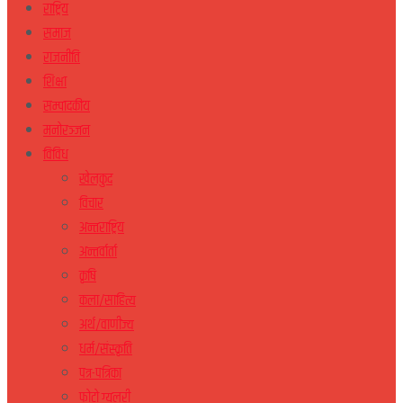
राष्ट्रिय
समाज
राजनीति
शिक्षा
सम्पादकीय
मनोरञ्जन
विविध
खेलकुद
विचार
अन्तराष्ट्रिय
अन्तर्वार्ता
कृषि
कला/साहित्य
अर्थ/वाणीज्य
धर्म/संस्कृति
पत्र-पत्रिका
फोटो ग्यलरी