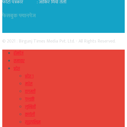
फोटो पत्रकार : जाकिर मियाँ तेली
फेसबुक फ्यानपेज
© 2021 : Birgunj Times Media Pvt. Ltd. - All Rights Reserved.
होमपेज
समाचार
प्रदेश
प्रदेश १
मधेस
वागमती
गण्डकी
लुम्बिनी
कर्णाली
सुदुरपस्चिम