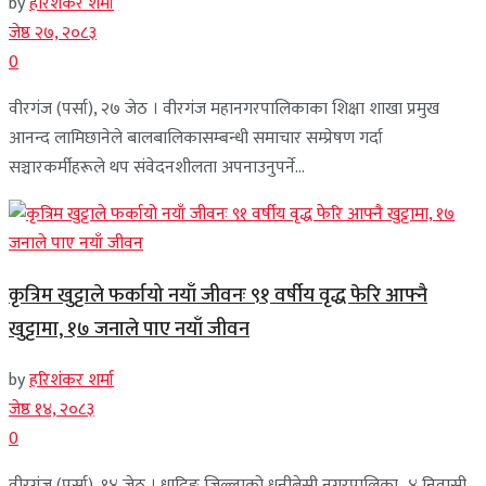
by
हरिशंकर शर्मा
जेष्ठ २७, २०८३
0
वीरगंज (पर्सा), २७ जेठ । वीरगंज महानगरपालिकाका शिक्षा शाखा प्रमुख
आनन्द लामिछानेले बालबालिकासम्बन्धी समाचार सम्प्रेषण गर्दा
सञ्चारकर्मीहरूले थप संवेदनशीलता अपनाउनुपर्ने...
कृत्रिम खुट्टाले फर्कायो नयाँ जीवनः ९१ वर्षीय वृद्ध फेरि आफ्नै
खुट्टामा, १७ जनाले पाए नयाँ जीवन
by
हरिशंकर शर्मा
जेष्ठ १४, २०८३
0
वीरगंज (पर्सा), १४ जेठ । धादिङ जिल्लाको धुनीबेसी नगरपालिका–४ निवासी