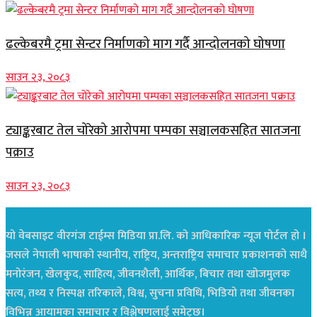
ढल्केबरमै ट्रमा सेन्टर निर्माणको माग गर्दै आन्दोलनको घोषणा
साउन २३, २०८३
ट्याङ्करबाट तेल चोरेको आरोपमा पम्पका सञ्चालकसहित सातजना
पक्राउ
साउन २३, २०८३
यो वेबसाइट वीरगंज टाईम्स मिडिया प्रा.लि. को आधिकारिक न्यूज पोर्टल हो ।
जसले नेपाली भाषाको स्थानीय, राष्ट्रिय, अन्तराष्ट्रिय समाचार प्रकाशनको साथै
मनोरंजन, खेलकुद, साहित्य, जीवनशैली, आर्थिक, बिचार तथा खोजमुलक
सत्य, तथ्य र निस्पक्ष तरिकाले, विश्व, सुचना प्रविधि, भिडियो तथा जीवनका
विभिन्न आयामका समाचार र विश्लेषणलाई समेट्छ।