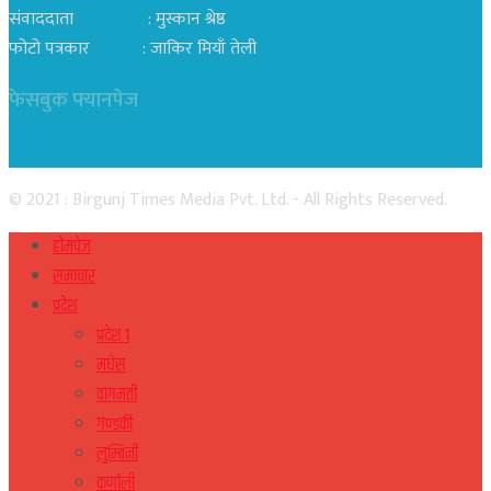
संवाददाता : मुस्कान श्रेष्ठ
फोटो पत्रकार : जाकिर मियाँ तेली
फेसबुक फ्यानपेज
© 2021 : Birgunj Times Media Pvt. Ltd. - All Rights Reserved.
होमपेज
समाचार
प्रदेश
प्रदेश १
मधेस
वागमती
गण्डकी
लुम्बिनी
कर्णाली