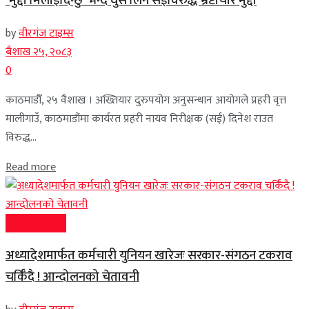
‘मुद्दा मिलाइदिन्छु’ भन्दै घुस लिने सईविरुद्ध भ्रष्टाचार मुद्दा
by
वीरगंज टाइम्स
बैशाख २५, २०८३
0
काठमाडौँ, २५ वैशाख । अख्तियार दुरुपयोग अनुसन्धान आयोगले प्रहरी वृत्त
मालीगाउँ, काठमाडौंमा कार्यरत प्रहरी नायव निरीक्षक (सई) दिनेश राउत
विरुद्ध...
Read more
Banner News
अध्यादेशमार्फत कर्मचारी युनियन खारेजः सरकार-संगठन टकराव
चर्किँदै ! आन्दोलनको चेतावनी