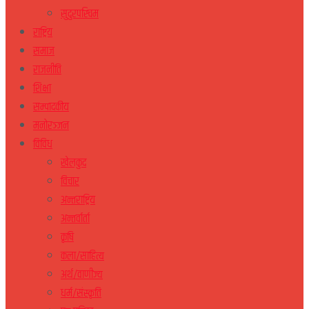
सुदुरपस्चिम
राष्ट्रिय
समाज
राजनीति
शिक्षा
सम्पादकीय
मनोरञ्जन
विविध
खेलकुद
विचार
अन्तराष्ट्रिय
अन्तर्वार्ता
कृषि
कला/साहित्य
अर्थ/वाणीज्य
धर्म/संस्कृति