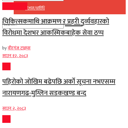
Banner News
No Result
विज्ञान/प्राविधि
View All Result
चिकित्सकमाथि आक्रमण र प्रहरी दुर्व्यवहारको
विरोधमा देशभर आकस्मिकबाहेक सेवा ठप्प
No Result
View All Result
by
वीरगंज टाइम्स
साउन १२, २०८३
प्रदेश
पहिरोको जोखिम बढेपछि अर्को सूचना नभएसम्म
नारायणगढ-मुग्लिन सडकखण्ड बन्द
साउन २, २०८३
प्रदेश