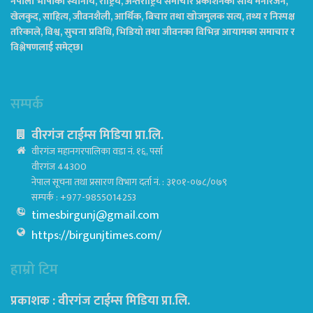
नेपाली भाषाको स्थानीय, राष्ट्रिय, अन्तराष्ट्रिय समाचार प्रकाशनको साथै मनोरंजन,
खेलकुद, साहित्य, जीवनशैली, आर्थिक, बिचार तथा खोजमुलक सत्य, तथ्य र निस्पक्ष
तरिकाले, विश्व, सुचना प्रविधि, भिडियो तथा जीवनका विभिन्न आयामका समाचार र
विश्लेषणलाई समेट्छ।
सम्पर्क
वीरगंज टाईम्स मिडिया प्रा.लि.
वीरगंज महानगरपालिका वडा नं. १६, पर्सा
वीरगंज 44300
नेपाल सूचना तथा प्रसारण विभाग दर्ता नं. : ३१०१-०७८/०७९
सम्पर्क : +977-9855014253
timesbirgunj@gmail.com
https://birgunjtimes.com/
हाम्रो टिम
प्रकाशक : वीरगंज टाईम्स मिडिया प्रा‍.लि.