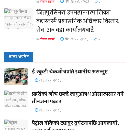
बैशाख २४, २०८३
BY
वीरगंज टाइम्स
0
जितपुरसिमरा उपमहानगरपालिकाः
वडास्तरमै प्रशासनिक अधिकार विस्तार,
सेवा अब वडा कार्यालयबाटै
बैशाख २२, २०८३
BY
वीरगंज टाइम्स
0
ताजा अपडेट
ई-स्कुटी चेकजाँचप्रति स्थानीय असन्तुष्ट
साउन २१, २०८३
प्रहरीको जाँच छल्दै लागुऔषध ओसारपसार गर्ने
तीनजना पक्राउ
साउन २१, २०८३
पेट्रोल बोकेको ट्याङ्कर दुर्घटनापछि आगलागी,