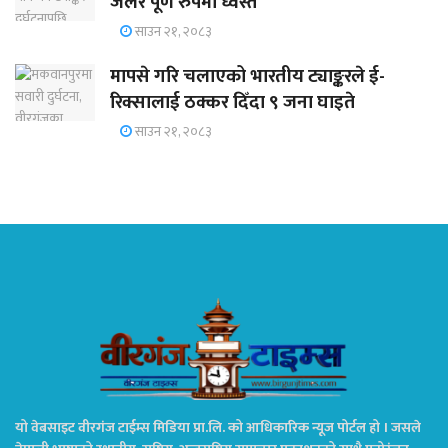
जलेर पूर्ण रुपमा ध्वस्त
साउन २१, २०८३
मापसे गरि चलाएको भारतीय ट्याङ्करले ई-
रिक्सालाई ठक्कर दिँदा ९ जना घाइते
साउन २१, २०८३
यो वेबसाइट वीरगंज टाईम्स मिडिया प्रा.लि. को आधिकारिक न्यूज पोर्टल हो । जसले