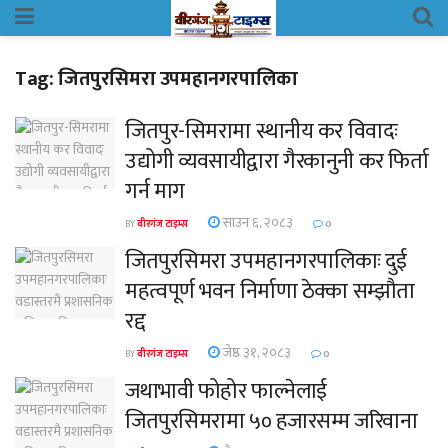
Tag:
जितपुरसिमरा उपमहानगरपालिका
जितपुर-सिमरामा स्थानीय कर विवादः
उद्योगी व्यवसायीद्वारा गैरकानुनी कर फिर्ता
गर्न माग
साउन ६, २०८३
BY
वीरगंज टाइम्स
0
जितपुरसिमरा उपमहानगरपालिकाः दुई
महत्वपूर्ण भवन निर्माणा ठेक्का सम्झौता
रद्द
जेष्ठ ३१, २०८३
BY
वीरगंज टाइम्स
0
जथाभावी फोहोर फाल्नेलाई
जितपुरसिमरामा ५० हजारसम्म जरिवाना