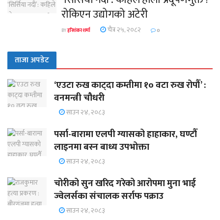
रोकिएन उद्योगको अटेरी
चैत्र २५, २०८२
BY
हरिशंकर शर्मा
0
ताजा अपडेट
‘एउटा रुख काट्दा कम्तीमा १० वटा रुख रोपौँ’ :
वनमन्त्री चौधरी
साउन २४, २०८३
पर्सा-बारामा एलपी ग्यासको हाहाकार, घण्टौँ
लाइनमा बस्न बाध्य उपभोक्ता
साउन २४, २०८३
चोरीको सुन खरिद गरेको आरोपमा मुना भाई
ज्वेलर्सका संचालक सर्राफ पक्राउ
साउन २४, २०८३