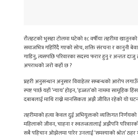
रौतहटको भुसहा टोलमा घटेको १८ वर्षीया तहरीमा खातुनको ह
समाजभित्र गहिरिँदै गएको सोच, शक्ति संरचना र कानुनी बेवा
गाडिनु, त्यसपछि परिवारका सदस्य फरार हुनु र अन्ततः दाजु तथा 
अपराधको जरो कहाँ छ ?
प्रहरी अनुसन्धान अनुसार विवाहेतर सम्बन्धको आरोप लगाउँ
स्पष्ट पार्छ यहाँ ‘न्याय’ होइन, ‘इज्जत’को नाममा सामूहिक
दबाबलाई माथि राख्ने मानसिकता अझै जीवित रहेको यो घट
तहरीमाको हत्या केवल दुई अभियुक्तको व्यक्तिगत निर्णयक
महिलाको जीवन, चाहना र स्वतन्त्रतालाई अझैपनि परिवारको 
सबै पहिचान ओझेलमा पारेर उनलाई ‘समस्याको श्रोत’ ठहर ग