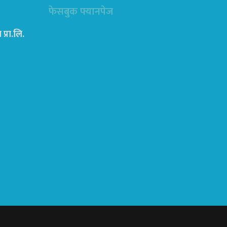
फेसबुक फ्यानपेज
्रा‍.लि.