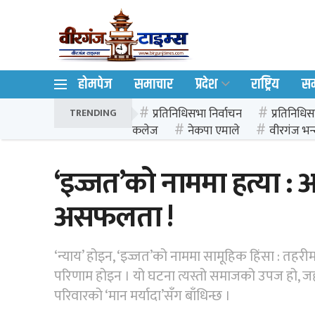
होमपेज
समाचार
प्रदेश
राष्ट्रिय
स
प्रतिनिधिसभा निर्वाचन
प्रतिनिधिस
TRENDING
कलेज
नेकपा एमाले
वीरगंज भन्
‘इज्जत’को नाममा हत्या :
असफलता !
‘न्याय’ होइन, ‘इज्जत’को नाममा सामूहिक हिंसा : तहरी
परिणाम होइन । यो घटना त्यस्तो समाजको उपज हो, जह
परिवारको ‘मान मर्यादा’सँग बाँधिन्छ ।