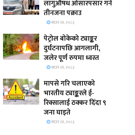
लागुऔषध ओसारपसार गर्ने
तीनजना पक्राउ
साउन २१, २०८३
पेट्रोल बोकेको ट्याङ्कर
दुर्घटनापछि आगलागी,
जलेर पूर्ण रुपमा ध्वस्त
साउन २१, २०८३
मापसे गरि चलाएको
भारतीय ट्याङ्करले ई-
रिक्सालाई ठक्कर दिँदा ९
जना घाइते
साउन २१, २०८३