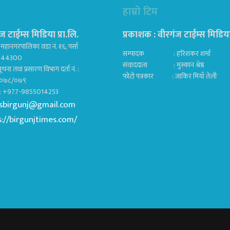
हाम्रो टिम
ज टाईम्स मिडिया प्रा.लि.
प्रकाशक : वीरगंज टाईम्स मिडिया प
महानगरपालिका वडा नं. १६, पर्सा
सम्पादक : हरिशंकर शर्मा
ज 44300
संवाददाता : मुस्कान श्रेष्ठ
ूचना तथा प्रसारण विभाग दर्ता नं. :
फोटो पत्रकार : जाकिर मियाँ तेली
०७८/०७९
क : +977-9855014253
sbirgunj@gmail.com
s://birgunjtimes.com/