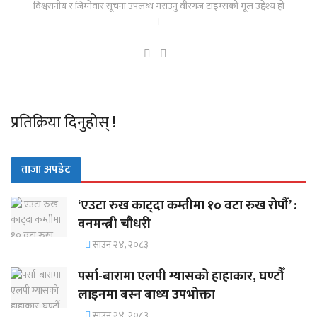
विश्वसनीय र जिम्मेवार सूचना उपलब्ध गराउनु वीरगंज टाइम्सको मूल उद्देश्य हो
।
प्रतिक्रिया दिनुहोस् !
ताजा अपडेट
‘एउटा रुख काट्दा कम्तीमा १० वटा रुख रोपौँ’ :
वनमन्त्री चौधरी
साउन २४, २०८३
पर्सा-बारामा एलपी ग्यासको हाहाकार, घण्टौँ
लाइनमा बस्न बाध्य उपभोक्ता
साउन २४, २०८३