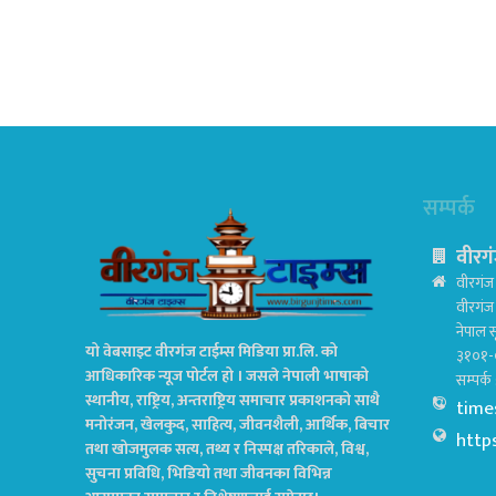
सम्पर्क
वीरगं
वीरगंज 
वीरगं
नेपाल स
यो वेबसाइट वीरगंज टाईम्स मिडिया प्रा.लि. को
३१०१-
आधिकारिक न्यूज पोर्टल हो । जसले नेपाली भाषाको
सम्पर्
स्थानीय, राष्ट्रिय, अन्तराष्ट्रिय समाचार प्रकाशनको साथै
time
मनोरंजन, खेलकुद, साहित्य, जीवनशैली, आर्थिक, बिचार
http
तथा खोजमुलक सत्य, तथ्य र निस्पक्ष तरिकाले, विश्व,
सुचना प्रविधि, भिडियो तथा जीवनका विभिन्न