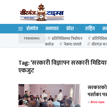
होमपेज
समाचार
प्रदेश
राष्ट्रिय
स
प्रतिनिधिसभा निर्वाचन
प्रतिनिधिस
TRENDING
कलेज
नेकपा एमाले
वीरगंज भन्
Tag:
‘सरकारी विज्ञापन सरकारी मिडियामै
एकजुट
सरकारको क
पर्साका प
BY
वीरगंज टाइम्स