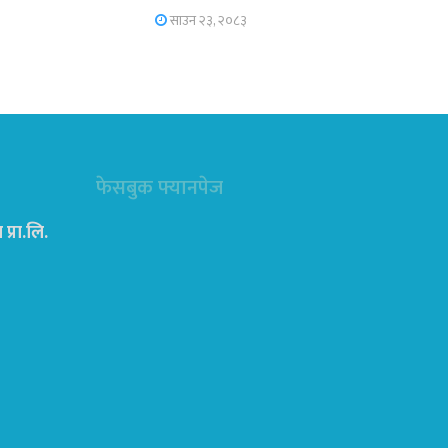
साउन २३, २०८३
फेसबुक फ्यानपेज
्रा‍.लि.