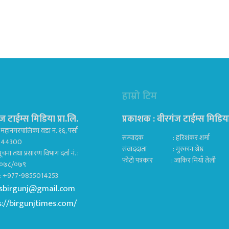
हाम्रो टिम
ज टाईम्स मिडिया प्रा.लि.
प्रकाशक : वीरगंज टाईम्स मिडिया प
महानगरपालिका वडा नं. १६, पर्सा
सम्पादक : हरिशंकर शर्मा
ज 44300
संवाददाता : मुस्कान श्रेष्ठ
ूचना तथा प्रसारण विभाग दर्ता नं. :
फोटो पत्रकार : जाकिर मियाँ तेली
०७८/०७९
क : +977-9855014253
sbirgunj@gmail.com
s://birgunjtimes.com/