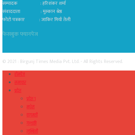
सम्पादक : हरिशंकर शर्मा
संवाददाता : मुस्कान श्रेष्ठ
फोटो पत्रकार : जाकिर मियाँ तेली
फेसबुक फ्यानपेज
© 2021 : Birgunj Times Media Pvt. Ltd. - All Rights Reserved.
होमपेज
समाचार
प्रदेश
प्रदेश १
मधेस
वागमती
गण्डकी
लुम्बिनी