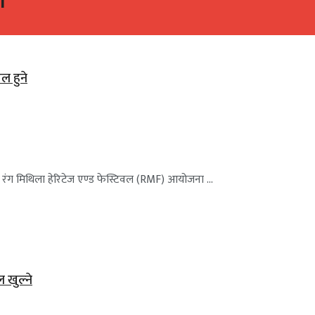
ल
ल हुने
्यले रंग मिथिला हेरिटेज एण्ड फेस्टिवल (RMF) आयोजना ...
ल खुल्ने