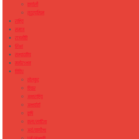
कर्णाली
सुदुरपस्चिम
राष्ट्रिय
समाज
राजनीति
शिक्षा
सम्पादकीय
मनोरञ्जन
विविध
खेलकुद
विचार
अन्तराष्ट्रिय
अन्तर्वार्ता
कृषि
कला/साहित्य
अर्थ/वाणीज्य
धर्म/संस्कृति