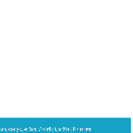
नोरंजन, खेलकुद, साहित्य, जीवनशैली, आर्थिक, बिचार तथा