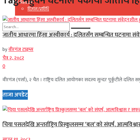
Tag:
महुवन घटनाले चर्कायो जातीय हि
View All Result
विज्ञान/प्राविधि
जातीय आधारमा हिंसा अस्वीकार्य : दलितसँग सम्बन्धित घटनामा स
No Result
by
वीरगंज टाइम्स
View All Result
चैत्र २, २०८२
0
वीरगंज (पर्सा), २ चैत । राष्ट्रिय दलित आयोगका सदस्य सुन्दर पुर्कुटीले दलित
ताजा अपडेट
चिया पसलदेखि अन्तर्राष्ट्रिय प्रिस्कुलसम्मः ‘बल’ को संघर्ष, आत्मविश्
साउन १९, २०८३