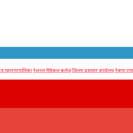
गंज महानगरपालिका
नेशनल मेडिकल कलेज
जिल्ला प्रशासन कार्यालय
नेकपा एमा