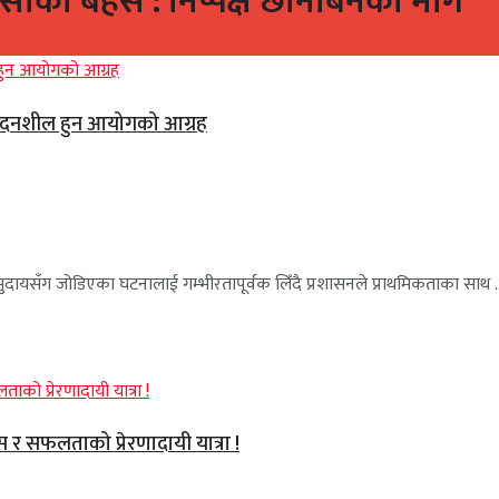
ंसाको बहस : निष्पक्ष छानबिनको माग
ंवेदनशील हुन आयोगको आग्रह
 समुदायसँग जोडिएका घटनालाई गम्भीरतापूर्वक लिँदै प्रशासनले प्राथमिकताका साथ ..
वास र सफलताको प्रेरणादायी यात्रा !