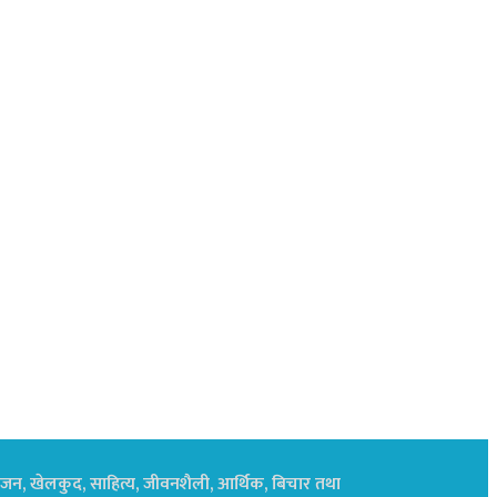
नोरंजन, खेलकुद, साहित्य, जीवनशैली, आर्थिक, बिचार तथा