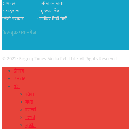
सम्पादक : हरिशंकर शर्मा
संवाददाता : मुस्कान श्रेष्ठ
फोटो पत्रकार : जाकिर मियाँ तेली
फेसबुक फ्यानपेज
© 2021 : Birgunj Times Media Pvt. Ltd. - All Rights Reserved.
होमपेज
समाचार
प्रदेश
प्रदेश १
मधेस
वागमती
गण्डकी
लुम्बिनी