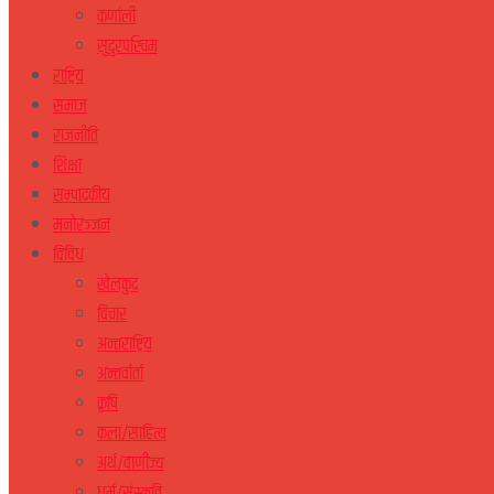
कर्णाली
सुदुरपस्चिम
राष्ट्रिय
समाज
राजनीति
शिक्षा
सम्पादकीय
मनोरञ्जन
विविध
खेलकुद
विचार
अन्तराष्ट्रिय
अन्तर्वार्ता
कृषि
कला/साहित्य
अर्थ/वाणीज्य
धर्म/संस्कृति