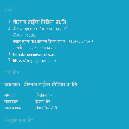
सम्पर्क
वीरगंज टाईम्स मिडिया प्रा.लि.
वीरगंज महानगरपालिका वडा नं. १६, पर्सा
वीरगंज 44300
नेपाल सूचना तथा प्रसारण विभाग दर्ता नं. : ३१०१-०७८/०७९
सम्पर्क : +977-9855014253
timesbirgunj@gmail.com
https://birgunjtimes.com/
हाम्रो टिम
प्रकाशक : वीरगंज टाईम्स मिडिया प्रा‍.लि.
सम्पादक : हरिशंकर शर्मा
संवाददाता : मुस्कान श्रेष्ठ
फोटो पत्रकार : जाकिर मियाँ तेली
फेसबुक फ्यानपेज