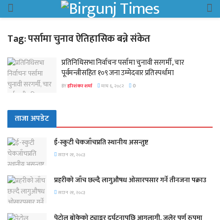
Tag:
पर्सामा चुनाव ऐतिहासिक बन्ने संकेत
प्रतिनिधिसभा निर्वाचनः पर्सामा चुनावी सरगर्मी, चार
पूर्वमन्त्रीसहित १०९ जना उम्मेदवार प्रतिस्पर्धामा
BY
हरिशंकर शर्मा
माघ ६, २०८२
0
ताजा अपडेट
ई-स्कुटी चेकजाँचप्रति स्थानीय असन्तुष्ट
साउन २१, २०८३
प्रहरीको जाँच छल्दै लागुऔषध ओसारपसार गर्ने तीनजना पक्राउ
साउन २१, २०८३
पेट्रोल बोकेको ट्याङ्कर दुर्घटनापछि आगलागी, जलेर पूर्ण रुपमा