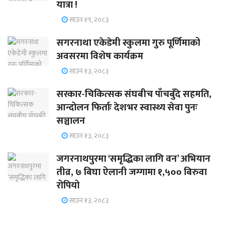
यात्रा !
साउन १९, २०८३
सगरनाथा एकेडेमी स्कुलमा गुरु पूर्णिमाको
अवसरमा विशेष कार्यक्रम
साउन १३, २०८३
सरकार-चिकित्सक संघबीच पाँचबुँदे सहमति,
आन्दोलन फिर्ताः देशभर स्वास्थ्य सेवा पुनः
सञ्चालन
साउन १३, २०८३
जगरनाथपुरमा ‘समृद्धिका लागि वन’ अभियान
तीव्र, ७ बिघा ऐलानी जग्गामा १,५०० बिरुवा
रोपियो
साउन १३, २०८३