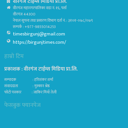
वीरगंज टाईम्स मिडिया प्रा.लि.
वीरगंज महानगरपालिका वडा नं. १६, पर्सा
वीरगंज 44300
नेपाल सूचना तथा प्रसारण विभाग दर्ता नं. : ३१०१-०७८/०७९
सम्पर्क : +977-9855014253
timesbirgunj@gmail.com
https://birgunjtimes.com/
हाम्रो टिम
प्रकाशक : वीरगंज टाईम्स मिडिया प्रा‍.लि.
सम्पादक : हरिशंकर शर्मा
संवाददाता : मुस्कान श्रेष्ठ
फोटो पत्रकार : जाकिर मियाँ तेली
फेसबुक फ्यानपेज