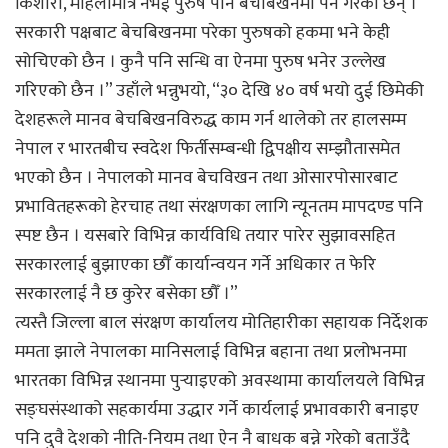
किशोरी, महिलामात्र नभई पुरुष पनि बेचबिखनमा पर्ने गरेका छन् ।
सरकारी पक्षबाट बेचबिखनमा परेका पुरुषको हकमा भने केही
सोचिएको छैन । कुनै पनि सन्धि वा ऐनमा पुरुष भनेर उल्लेख
गरिएको छैन ।” उहाँले भन्नुभयो, “३० देखि ४० वर्ष भयो दुई छिमेकी
देशहरूले मानव बेचबिखनविरुद्ध काम गर्न थालेको तर हालसम्म
नेपाल र भारतबीच स्वदेश फिर्तीसम्बन्धी द्विपक्षीय सम्झौतासमेत
भएको छैन । नेपालको मानव बेचविखन तथा ओसारपोसारबाट
प्रभावितहरूको हेरचाह तथा संरक्षणका लागि न्यूनतम मापदण्ड पनि
स्पष्ट छैन । यसबारे विभिन्न कार्यविधि तयार पारेर सुझावसहित
सरकारलाई बुझाएका छौँ कार्यान्वयन गर्ने अधिकार त फेरि
सरकारलाई नै छ कुरेर बसेका छौँ ।”
त्यस्तै जिल्ला बाल संरक्षण कार्यालय मोतिहारीका सहायक निर्देशक
ममता झाले नेपालका मानिसलाई विभिन्न बहाना तथा प्रलोभनमा
भारतका विभिन्न स्थानमा पुर्‍याइएको अवस्थामा कार्यालयले विभिन्न
सङ्घसंस्थाको सहकार्यमा उद्धार गर्ने कार्यलाई प्रभावकारी बनाइए
पनि दुवै देशको नीति-नियम तथा ऐन नै बाधक बन्ने गरेको बताउँदै