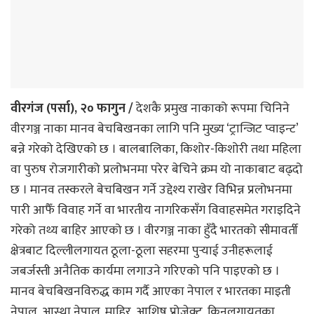
वीरगंज (पर्सा), २० फागुन /
देशकै प्रमुख नाकाको रूपमा चिनिने
वीरगञ्ज नाका मानव बेचबिखनका लागि पनि मुख्य ‘ट्रान्जिट प्वाइन्ट’
बन्ने गरेको देखिएको छ । बालबालिका, किशोर-किशोरी तथा महिला
वा पुरुष रोजगारीको प्रलोभनमा परेर बेचिने क्रम यो नाकाबाट बढ्दो
छ । मानव तस्करले बेचबिखन गर्ने उद्देश्य राखेर विभिन्न प्रलोभनमा
पारी आफैँ विवाह गर्ने वा भारतीय नागरिकसँग विवाहसमेत गराइदिने
गरेको तथ्य बाहिर आएको छ । वीरगञ्ज नाका हुँदै भारतको सीमावर्ती
क्षेत्रबाट दिल्लीलगायत ठूला-ठूला सहरमा पुर्‍याई उनीहरूलाई
जबर्जस्ती अनैतिक कार्यमा लगाउने गरिएको पनि पाइएको छ ।
मानव बेचबिखनविरुद्ध काम गर्दै आएका नेपाल र भारतका माइती
नेपाल, आस्था नेपाल, माहिर, आशिष प्रोजेक्ट, किनलगायतका