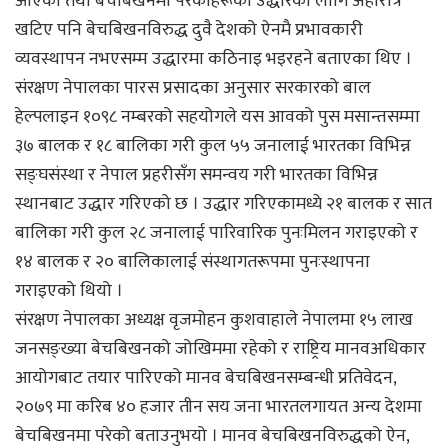
आएको तथा बेचबिखनमा परेकाहरूको उद्धारका लागि अहोरात्र
खटिए पनि बेचबिखनविरुद्ध दुवै देशको ऐनमै प्रभावकारी
व्यवस्थापन नभएसम्म उद्धारमा कठिनाइ भइरहने बताएका थिए ।
संरक्षण नेपालका पारस प्रसादका अनुसार सरकारको बाल
हेल्पलाइन १०९८ नम्बरको सहयोगले यस आवको पुस मसान्तसम्मा
३७ बालक र १८ बालिका गरी कुल ५५ जनालाई भारतका विभिन्न
सङ्घसंस्था र नेपाल प्रहरीसँग समन्वय गरी भारतका विभिन्न
स्थानबाट उद्धार गरिएको छ । उद्धार गरिएकामध्ये २१ बालक र सात
बालिका गरी कुल २८ जनालाई पारिवारिक पुनःमिलन गराइएको र
१४ बालक र २० बालिकालाई संस्थागतरूपमा पुनःस्थापना
गराइएको थियो ।
संरक्षण नेपालका अध्यक्ष वृजमोहन कुशवाहाले नेपालमा १५ लाख
जनसङ्ख्या बेचबिखनको जोखिममा रहेको र राष्ट्रिय मानवअधिकार
आयोगबाट तयार पारिएको मानव बेचबिखनसम्बन्धी प्रतिवेदन,
२०७९ मा करिब ४० हजार तीन सय जना भारतलगायत अन्य देशमा
बेचबिखनमा परेको बताउनुभयो । मानव बेचबिखनविरुद्धको ऐन,