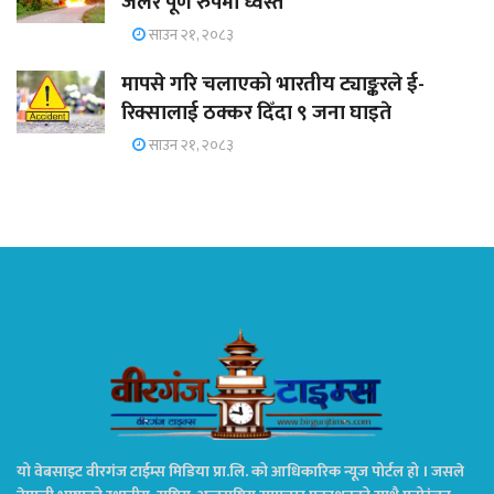
जलेर पूर्ण रुपमा ध्वस्त
साउन २१, २०८३
मापसे गरि चलाएको भारतीय ट्याङ्करले ई-
रिक्सालाई ठक्कर दिँदा ९ जना घाइते
साउन २१, २०८३
यो वेबसाइट वीरगंज टाईम्स मिडिया प्रा.लि. को आधिकारिक न्यूज पोर्टल हो । जसले