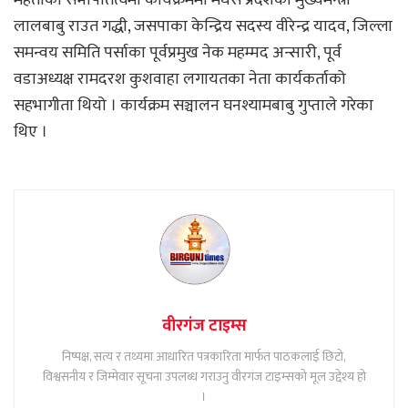
महतोको सभापतित्वमा कार्यक्रममा मधेस प्रदेशका मुख्यमन्त्री
लालबाबु राउत गद्धी, जसपाका केन्द्रिय सदस्य वीरेन्द्र यादव, जिल्ला
समन्वय समिति पर्साका पूर्वप्रमुख नेक महम्मद अन्सारी, पूर्व
वडाअध्यक्ष रामदरश कुशवाहा लगायतका नेता कार्यकर्ताको
सहभागीता थियो । कार्यक्रम सञ्चालन घनश्यामबाबु गुप्ताले गरेका
थिए ।
वीरगंज टाइम्स
निष्पक्ष, सत्य र तथ्यमा आधारित पत्रकारिता मार्फत पाठकलाई छिटो,
विश्वसनीय र जिम्मेवार सूचना उपलब्ध गराउनु वीरगंज टाइम्सको मूल उद्देश्य हो
।