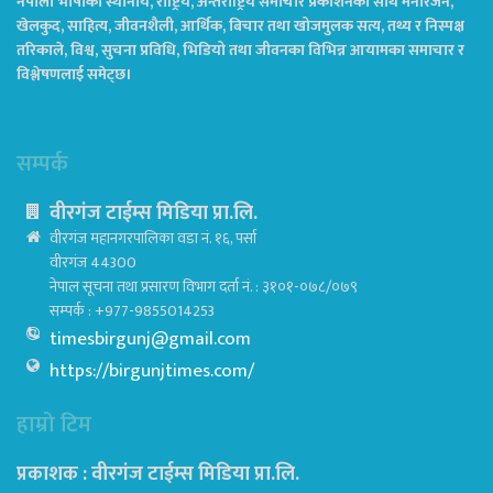
नेपाली भाषाको स्थानीय, राष्ट्रिय, अन्तराष्ट्रिय समाचार प्रकाशनको साथै मनोरंजन,
खेलकुद, साहित्य, जीवनशैली, आर्थिक, बिचार तथा खोजमुलक सत्य, तथ्य र निस्पक्ष
तरिकाले, विश्व, सुचना प्रविधि, भिडियो तथा जीवनका विभिन्न आयामका समाचार र
विश्लेषणलाई समेट्छ।
सम्पर्क
वीरगंज टाईम्स मिडिया प्रा.लि.
वीरगंज महानगरपालिका वडा नं. १६, पर्सा
वीरगंज 44300
नेपाल सूचना तथा प्रसारण विभाग दर्ता नं. : ३१०१-०७८/०७९
सम्पर्क : +977-9855014253
timesbirgunj@gmail.com
https://birgunjtimes.com/
हाम्रो टिम
प्रकाशक : वीरगंज टाईम्स मिडिया प्रा‍.लि.