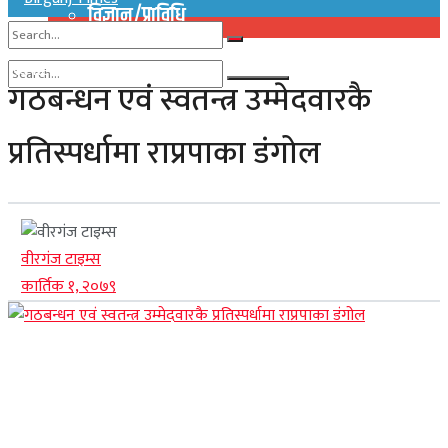
विज्ञान/प्राविधि
No Result
गठबन्धन एवं स्वतन्त्र उम्मेदवारकै
View All Result
No Result
प्रतिस्पर्धामा राप्रपाका डंगोल
View All Result
वीरगंज टाइम्स
कार्तिक १, २०७९