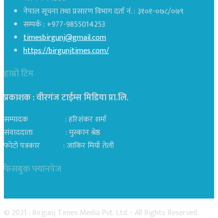
नेपाल सूचना तथा प्रसारण विभाग दर्ता नं. : ३१०१-०७८/०७९
सम्पर्क : +977-9855014253
timesbirgunj@gmail.com
https://birgunjtimes.com/
हाम्रो टिम
प्रकाशक : वीरगंज टाईम्स मिडिया प्रा‍.लि.
सम्पादक : हरिशंकर शर्मा
संवाददाता : मुस्कान श्रेष्ठ
फोटो पत्रकार : जाकिर मियाँ तेली
फेसबुक फ्यानपेज
© 2021 : Birgunj Times Media Pvt. Ltd. - All Rights Reserved.