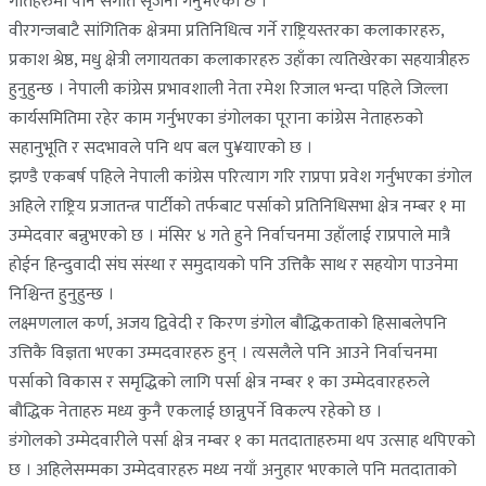
गीतहरुमा पनि संगीत सृजना गर्नुभएको छ ।
वीरगन्जबाटै सांगितिक क्षेत्रमा प्रतिनिधित्व गर्ने राष्ट्रियस्तरका कलाकारहरु,
प्रकाश श्रेष्ठ, मधु क्षेत्री लगायतका कलाकारहरु उहाँका त्यतिखेरका सहयात्रीहरु
हुनुहुन्छ । नेपाली कांग्रेस प्रभावशाली नेता रमेश रिजाल भन्दा पहिले जिल्ला
कार्यसमितिमा रहेर काम गर्नुभएका डंगोलका पूराना कांग्रेस नेताहरुको
सहानुभूति र सदभावले पनि थप बल पु¥याएको छ ।
झण्डै एकबर्ष पहिले नेपाली कांग्रेस परित्याग गरि राप्रपा प्रवेश गर्नुभएका डंगोल
अहिले राष्ट्रिय प्रजातन्त्र पार्टीको तर्फबाट पर्साको प्रतिनिधिसभा क्षेत्र नम्बर १ मा
उम्मेदवार बन्नुभएको छ । मंसिर ४ गते हुने निर्वाचनमा उहाँलाई राप्रपाले मात्रै
होईन हिन्दुवादी संघ संस्था र समुदायको पनि उत्तिकै साथ र सहयोग पाउनेमा
निश्चिन्त हुनुहुन्छ ।
लक्ष्मणलाल कर्ण, अजय द्विवेदी र किरण डंगोल बौद्धिकताको हिसाबलेपनि
उत्तिकै विज्ञता भएका उम्मदवारहरु हुन् । त्यसलैले पनि आउने निर्वाचनमा
पर्साको विकास र समृद्धिको लागि पर्सा क्षेत्र नम्बर १ का उम्मेदवारहरुले
बौद्धिक नेताहरु मध्य कुनै एकलाई छान्नुपर्ने विकल्प रहेको छ ।
डंगोलको उम्मेदवारीले पर्सा क्षेत्र नम्बर १ का मतदाताहरुमा थप उत्साह थपिएको
छ । अहिलेसम्मका उम्मेदवारहरु मध्य नयाँ अनुहार भएकाले पनि मतदाताको