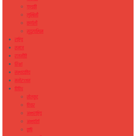
गण्डकी
लुम्बिनी
कर्णाली
सुदुरपस्चिम
राष्ट्रिय
समाज
राजनीति
शिक्षा
सम्पादकीय
मनोरञ्जन
विविध
खेलकुद
विचार
अन्तराष्ट्रिय
अन्तर्वार्ता
कृषि