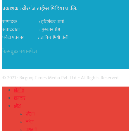
प्रकाशक : वीरगंज टाईम्स मिडिया प्रा‍.लि.
सम्पादक : हरिशंकर शर्मा
संवाददाता : मुस्कान श्रेष्ठ
फोटो पत्रकार : जाकिर मियाँ तेली
फेसबुक फ्यानपेज
© 2021 : Birgunj Times Media Pvt. Ltd. - All Rights Reserved.
होमपेज
समाचार
प्रदेश
प्रदेश १
मधेस
वागमती