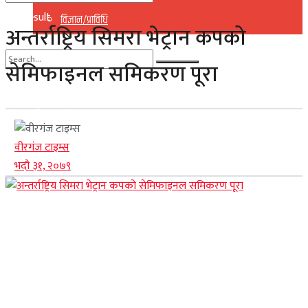
No Result
विज्ञान/प्राविधि
अन्तर्राष्ट्रिय सिमरा भेट्रान कपको
View All Result
सेमिफाइनल समिकरण पूरा
No Result
View All Result
वीरगंज टाइम्स
भदौ ३१, २०७९