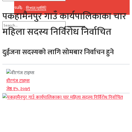
No Result
विज्ञान/प्राविधि
पकहामैनपुर गाउँ कार्यपालिकाका चार
View All Result
महिला सदस्य निर्विरोध निर्वाचित
No Result
View All Result
दुईजना सदस्यको लागि सोमबार निर्वाचन हुने
वीरगंज टाइम्स
जेष्ठ १५, २०७९