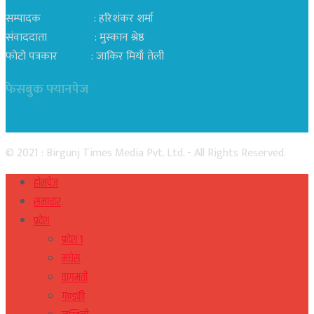
सम्पादक : हरिशंकर शर्मा
संवाददाता : मुस्कान श्रेष्ठ
फोटो पत्रकार : जाकिर मियाँ तेली
फेसबुक फ्यानपेज
© 2021 : Birgunj Times Media Pvt. Ltd. - All Rights Reserved.
होमपेज
समाचार
प्रदेश
प्रदेश १
मधेस
वागमती
गण्डकी