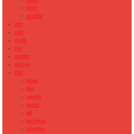
लुम्बिनी
कर्णाली
सुदुरपस्चिम
राष्ट्रिय
समाज
राजनीति
शिक्षा
सम्पादकीय
मनोरञ्जन
विविध
खेलकुद
विचार
अन्तराष्ट्रिय
अन्तर्वार्ता
कृषि
कला/साहित्य
अर्थ/वाणीज्य