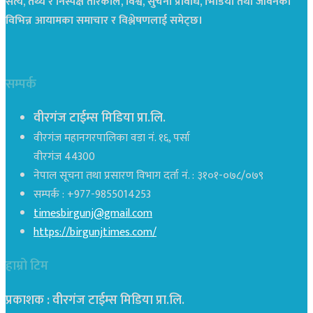
सत्य, तथ्य र निस्पक्ष तरिकाले, विश्व, सुचना प्रविधि, भिडियो तथा जीवनका
विभिन्न आयामका समाचार र विश्लेषणलाई समेट्छ।
सम्पर्क
वीरगंज टाईम्स मिडिया प्रा.लि.
वीरगंज महानगरपालिका वडा नं. १६, पर्सा
वीरगंज 44300
नेपाल सूचना तथा प्रसारण विभाग दर्ता नं. : ३१०१-०७८/०७९
सम्पर्क : +977-9855014253
timesbirgunj@gmail.com
https://birgunjtimes.com/
हाम्रो टिम
प्रकाशक : वीरगंज टाईम्स मिडिया प्रा‍.लि.