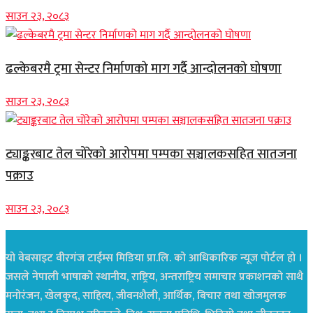
साउन २३, २०८३
ढल्केबरमै ट्रमा सेन्टर निर्माणको माग गर्दै आन्दोलनको घोषणा
साउन २३, २०८३
ट्याङ्करबाट तेल चोरेको आरोपमा पम्पका सञ्चालकसहित सातजना
पक्राउ
साउन २३, २०८३
यो वेबसाइट वीरगंज टाईम्स मिडिया प्रा.लि. को आधिकारिक न्यूज पोर्टल हो ।
जसले नेपाली भाषाको स्थानीय, राष्ट्रिय, अन्तराष्ट्रिय समाचार प्रकाशनको साथै
मनोरंजन, खेलकुद, साहित्य, जीवनशैली, आर्थिक, बिचार तथा खोजमुलक