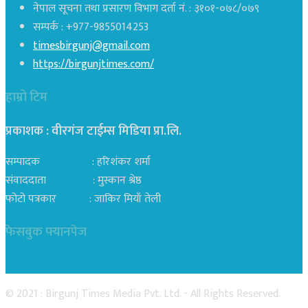
नेपाल सूचना तथा प्रसारण विभाग दर्ता नं. : ३१०१-०७८/०७९
सम्पर्क : +977-9855014253
timesbirgunj@gmail.com
https://birgunjtimes.com/
हाम्रो टिम
प्रकाशक : वीरगंज टाईम्स मिडिया प्रा‍.लि.
सम्पादक : हरिशंकर शर्मा
संवाददाता : मुस्कान श्रेष्ठ
फोटो पत्रकार : जाकिर मियाँ तेली
फेसबुक फ्यानपेज
© 2021 : Birgunj Times Media Pvt. Ltd. - All Rights Reserved.