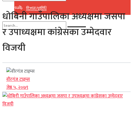
No Result
विज्ञान/प्राविधि
धोबिनी गाउँपालिका अध्यक्षमा जसपा
View All Result
र उपाध्यक्षमा कांग्रेसका उम्मेदवार
No Result
विजयी
View All Result
वीरगंज टाइम्स
जेष्ठ ५, २०७९