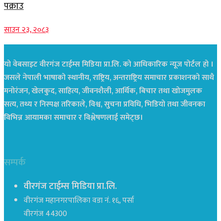
पक्राउ
साउन २३, २०८३
यो वेबसाइट वीरगंज टाईम्स मिडिया प्रा.लि. को आधिकारिक न्यूज पोर्टल हो ।
जसले नेपाली भाषाको स्थानीय, राष्ट्रिय, अन्तराष्ट्रिय समाचार प्रकाशनको साथै
मनोरंजन, खेलकुद, साहित्य, जीवनशैली, आर्थिक, बिचार तथा खोजमुलक
सत्य, तथ्य र निस्पक्ष तरिकाले, विश्व, सुचना प्रविधि, भिडियो तथा जीवनका
विभिन्न आयामका समाचार र विश्लेषणलाई समेट्छ।
सम्पर्क
वीरगंज टाईम्स मिडिया प्रा.लि.
वीरगंज महानगरपालिका वडा नं. १६, पर्सा
वीरगंज 44300