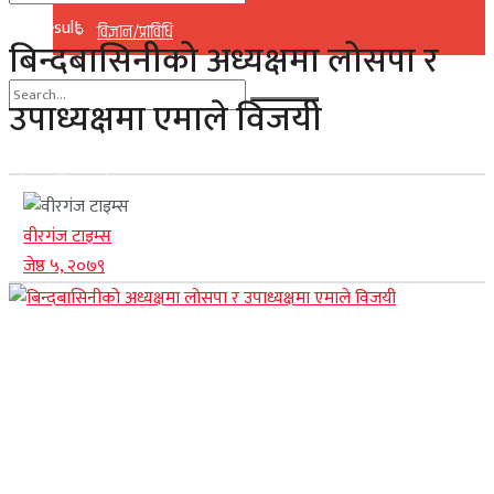
No Result
विज्ञान/प्राविधि
बिन्दबासिनीको अध्यक्षमा लोसपा र
View All Result
उपाध्यक्षमा एमाले विजयी
No Result
View All Result
वीरगंज टाइम्स
जेष्ठ ५, २०७९