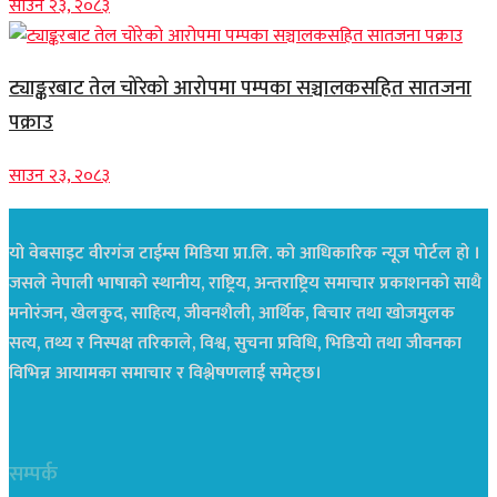
साउन २३, २०८३
ट्याङ्करबाट तेल चोरेको आरोपमा पम्पका सञ्चालकसहित सातजना
पक्राउ
साउन २३, २०८३
यो वेबसाइट वीरगंज टाईम्स मिडिया प्रा.लि. को आधिकारिक न्यूज पोर्टल हो ।
जसले नेपाली भाषाको स्थानीय, राष्ट्रिय, अन्तराष्ट्रिय समाचार प्रकाशनको साथै
मनोरंजन, खेलकुद, साहित्य, जीवनशैली, आर्थिक, बिचार तथा खोजमुलक
सत्य, तथ्य र निस्पक्ष तरिकाले, विश्व, सुचना प्रविधि, भिडियो तथा जीवनका
विभिन्न आयामका समाचार र विश्लेषणलाई समेट्छ।
सम्पर्क