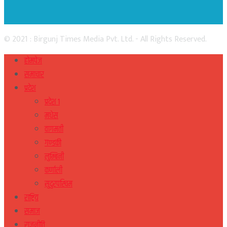
© 2021 : Birgunj Times Media Pvt. Ltd. - All Rights Reserved.
होमपेज
समाचार
प्रदेश
प्रदेश १
मधेस
वागमती
गण्डकी
लुम्बिनी
कर्णाली
सुदुरपस्चिम
राष्ट्रिय
समाज
राजनीति