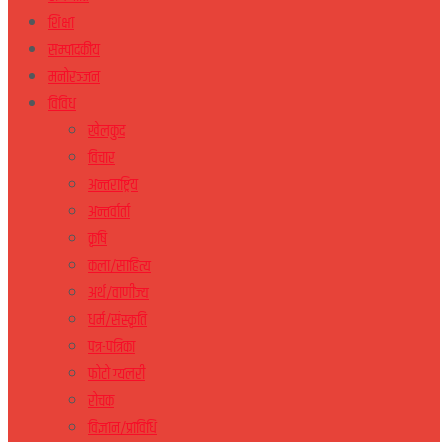
शिक्षा
सम्पादकीय
मनोरञ्जन
विविध
खेलकुद
विचार
अन्तराष्ट्रिय
अन्तर्वार्ता
कृषि
कला/साहित्य
अर्थ/वाणीज्य
धर्म/संस्कृति
पत्र-पत्रिका
फोटो ग्यलरी
रोचक
विज्ञान/प्राविधि