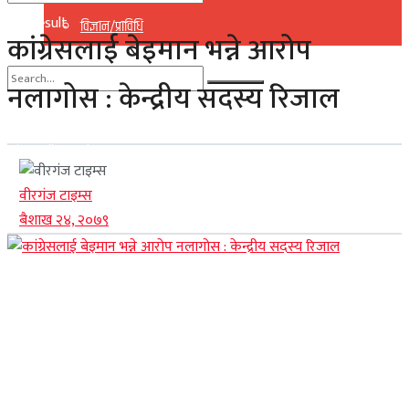
No Result
विज्ञान/प्राविधि
कांग्रेसलाई बेइमान भन्ने आरोप
View All Result
नलागोस : केन्द्रीय सदस्य रिजाल
No Result
View All Result
वीरगंज टाइम्स
बैशाख २४, २०७९