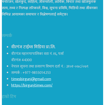
मनोरंजन, खेलकुद, साहित्य, जीवनशैली, आर्थिक, बिचार तथा खोजमुलक
सत्य, तथ्य र निस्पक्ष तरिकाले, विश्व, सुचना प्रविधि, भिडियो तथा जीवनका
विभिन्न आयामका समाचार र विश्लेषणलाई समेट्छ।
सम्पर्क
वीरगंज टाईम्स मिडिया प्रा.लि.
वीरगंज महानगरपालिका वडा नं. १६, पर्सा
वीरगंज 44300
नेपाल सूचना तथा प्रसारण विभाग दर्ता नं. : ३१०१-०७८/०७९
सम्पर्क : +977-9855014253
timesbirgunj@gmail.com
https://birgunjtimes.com/
हाम्रो टिम