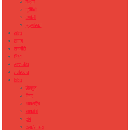
गण्डकी
लुम्बिनी
कर्णाली
सुदुरपस्चिम
राष्ट्रिय
समाज
राजनीति
शिक्षा
सम्पादकीय
मनोरञ्जन
विविध
खेलकुद
विचार
अन्तराष्ट्रिय
अन्तर्वार्ता
कृषि
कला/साहित्य