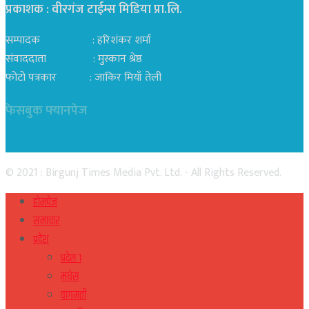
प्रकाशक : वीरगंज टाईम्स मिडिया प्रा‍.लि.
सम्पादक : हरिशंकर शर्मा
संवाददाता : मुस्कान श्रेष्ठ
फोटो पत्रकार : जाकिर मियाँ तेली
फेसबुक फ्यानपेज
© 2021 : Birgunj Times Media Pvt. Ltd. - All Rights Reserved.
होमपेज
समाचार
प्रदेश
प्रदेश १
मधेस
वागमती