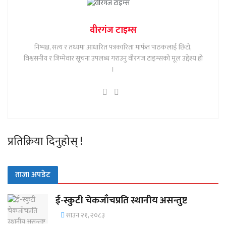
वीरगंज टाइम्स
निष्पक्ष, सत्य र तथ्यमा आधारित पत्रकारिता मार्फत पाठकलाई छिटो,
विश्वसनीय र जिम्मेवार सूचना उपलब्ध गराउनु वीरगंज टाइम्सको मूल उद्देश्य हो
।
प्रतिक्रिया दिनुहोस् !
ताजा अपडेट
ई-स्कुटी चेकजाँचप्रति स्थानीय असन्तुष्ट
साउन २१, २०८३