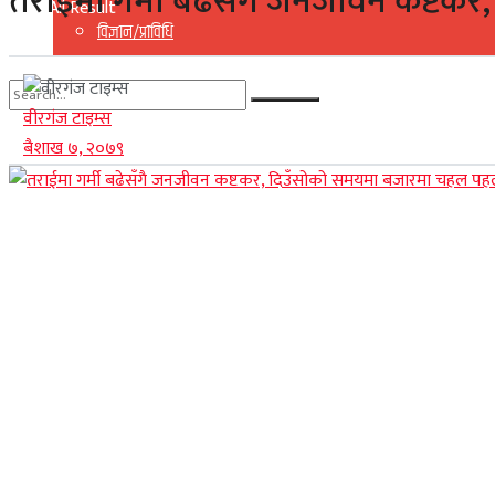
तराईमा गर्मी बढेसँगै जनजीवन कष्टक
View All Result
विज्ञान/प्राविधि
वीरगंज टाइम्स
No Result
बैशाख ७, २०७९
View All Result