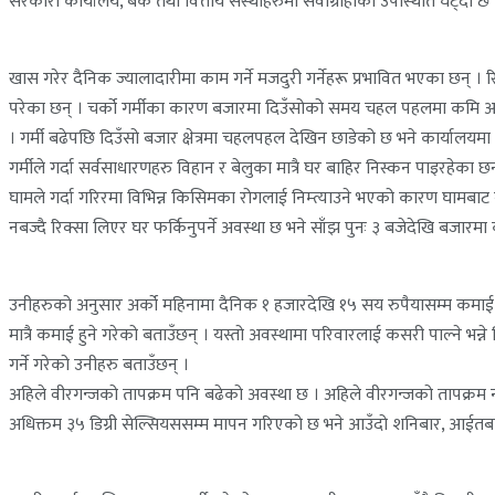
सरकारी कार्यालय, बैंक तथा वित्तीय संस्थाहरुमा सेवाग्राहीको उपस्थिति घट्दो छ
खास गरेर दैनिक ज्यालादारीमा काम गर्ने मजदुरी गर्नेहरू प्रभावित भएका छन् । 
परेका छन् । चर्को गर्मीका कारण बजारमा दिउँसोको समय चहल पहलमा कमि आएपछि
। गर्मी बढेपछि दिउँसो बजार क्षेत्रमा चहलपहल देखिन छाडेको छ भने कार्यालयम
गर्मीले गर्दा सर्वसाधारणहरु विहान र बेलुका मात्रै घर बाहिर निस्कन पाइरहेक
घामले गर्दा गरिरमा विभिन्न किसिमका रोगलाई निम्त्याउने भएको कारण घामबा
नबज्दै रिक्सा लिएर घर फर्किनुपर्ने अवस्था छ भने साँझ पुनः ३ बजेदेखि बजारम
उनीहरुको अनुसार अर्को महिनामा दैनिक १ हजारदेखि १५ सय रुपैयासम्म कमाई 
मात्रै कमाई हुने गरेको बताउँछन् । यस्तो अवस्थामा परिवारलाई कसरी पाल्ने भन्न
गर्ने गरेको उनीहरु बताउँछन् ।
अहिले वीरगन्जको तापक्रम पनि बढेको अवस्था छ । अहिले वीरगन्जको तापक्रम न्यू
अधिक्तम ३५ डिग्री सेल्सियससम्म मापन गरिएको छ भने आउँदो शनिबार, आईतबार 