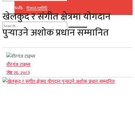
No Result
विज्ञान/प्राविधि
खेलकुद र संगीत क्षेत्रमा योगदान
View All Result
पुर्‍याउने अशोक प्रधान सम्मानित
No Result
View All Result
वीरगंज टाइम्स
जेष्ठ २६, २०८३