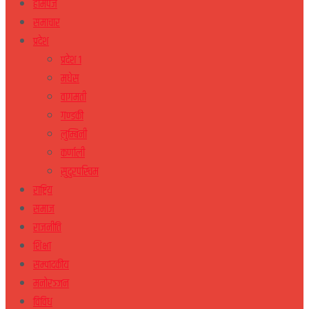
होमपेज
समाचार
प्रदेश
प्रदेश १
मधेस
वागमती
गण्डकी
लुम्बिनी
कर्णाली
सुदुरपस्चिम
राष्ट्रिय
समाज
राजनीति
शिक्षा
सम्पादकीय
मनोरञ्जन
विविध