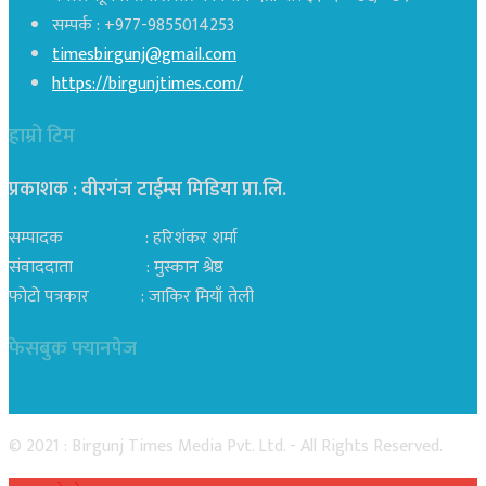
सम्पर्क : +977-9855014253
timesbirgunj@gmail.com
https://birgunjtimes.com/
हाम्रो टिम
प्रकाशक : वीरगंज टाईम्स मिडिया प्रा‍.लि.
सम्पादक : हरिशंकर शर्मा
संवाददाता : मुस्कान श्रेष्ठ
फोटो पत्रकार : जाकिर मियाँ तेली
फेसबुक फ्यानपेज
© 2021 : Birgunj Times Media Pvt. Ltd. - All Rights Reserved.