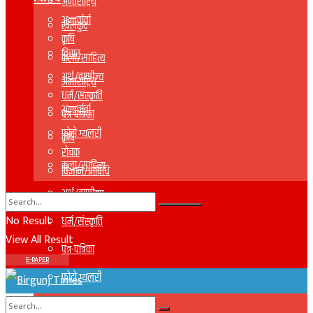
अन्तराष्ट्रिय
अन्तर्वार्ता
खेलकुद
कृषि
विचार
कला/साहित्य
अर्थ/वाणीज्य
अन्तराष्ट्रिय
धर्म/संस्कृति
अन्तर्वार्ता
पत्र-पत्रिका
फोटो ग्यलरी
कृषि
रोचक
कला/साहित्य
विज्ञान/प्राविधि
अर्थ/वाणीज्य
No Result
धर्म/संस्कृति
View All Result
पत्र-पत्रिका
E-PAPER
फोटो ग्यलरी
रोचक