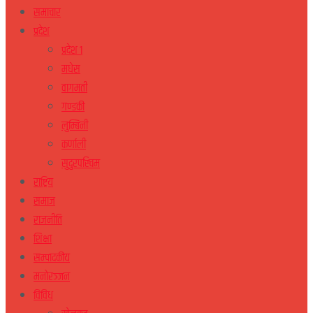
समाचार
प्रदेश
प्रदेश १
मधेस
वागमती
गण्डकी
लुम्बिनी
कर्णाली
सुदुरपस्चिम
राष्ट्रिय
समाज
राजनीति
शिक्षा
सम्पादकीय
मनोरञ्जन
विविध