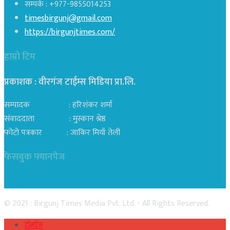
सम्पर्क : +977-9855014253
timesbirgunj@gmail.com
https://birgunjtimes.com/
हाम्रो टिम
प्रकाशक : वीरगंज टाईम्स मिडिया प्रा‍.लि.
सम्पादक : हरिशंकर शर्मा
संवाददाता : मुस्कान श्रेष्ठ
फोटो पत्रकार : जाकिर मियाँ तेली
फेसबुक फ्यानपेज
© 2021 : Birgunj Times Media Pvt. Ltd. - All Rights Reserved.
होमपेज