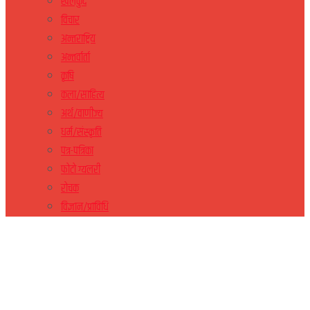
खेलकुद
विचार
अन्तराष्ट्रिय
अन्तर्वार्ता
कृषि
कला/साहित्य
अर्थ/वाणीज्य
धर्म/संस्कृति
पत्र-पत्रिका
फोटो ग्यलरी
रोचक
विज्ञान/प्राविधि