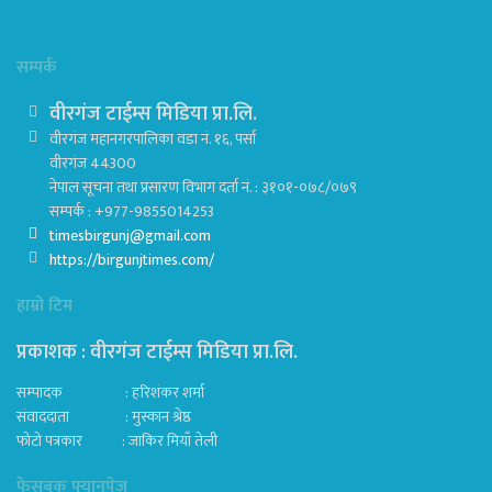
सम्पर्क
वीरगंज टाईम्स मिडिया प्रा.लि.
वीरगंज महानगरपालिका वडा नं. १६, पर्सा
वीरगंज 44300
नेपाल सूचना तथा प्रसारण विभाग दर्ता नं. : ३१०१-०७८/०७९
सम्पर्क : +977-9855014253
timesbirgunj@gmail.com
https://birgunjtimes.com/
हाम्रो टिम
प्रकाशक : वीरगंज टाईम्स मिडिया प्रा‍.लि.
सम्पादक : हरिशंकर शर्मा
संवाददाता : मुस्कान श्रेष्ठ
फोटो पत्रकार : जाकिर मियाँ तेली
फेसबुक फ्यानपेज