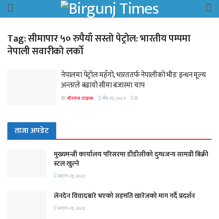
Tag:
सीमापार ५० रुपैयाँ सस्तो पेट्रोल: भारतीय पम्पमा
नेपाली सवारीको लर्को
नेपालमा पेट्रोल महँगो, भारततर्फ नेपालीको भीडः इन्धन मूल्य
अन्तरले बढायो सीमा बजारमा चाप
BY
वीरगंज टाइम्स
चैत्र २९, २०८२
0
ताजा अपडेट
मुख्यमन्त्री कार्यालय परिसरमा डीडीसीको दुग्धजन्य सामग्री बिक्री
स्टल खुल्ने
साउन २३, २०८३
लेनदेन विवादबारे भएको सहमति खारेजको माग गर्दै प्रदर्शन
साउन २३, २०८३