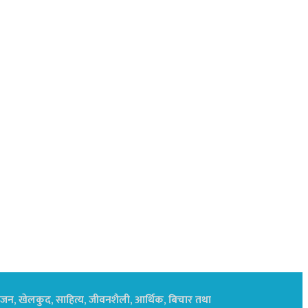
नोरंजन, खेलकुद, साहित्य, जीवनशैली, आर्थिक, बिचार तथा