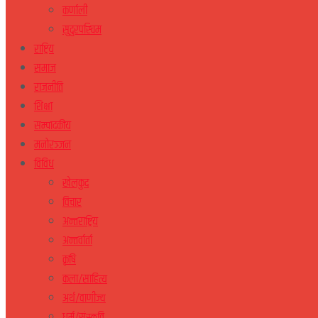
कर्णाली
सुदुरपस्चिम
राष्ट्रिय
समाज
राजनीति
शिक्षा
सम्पादकीय
मनोरञ्जन
विविध
खेलकुद
विचार
अन्तराष्ट्रिय
अन्तर्वार्ता
कृषि
कला/साहित्य
अर्थ/वाणीज्य
धर्म/संस्कृति