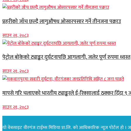
प्रहरीको जाँच छल्दै लागुऔषध ओसारपसार गर्ने तीनजना पक्राउ
साउन २१, २०८३
पेट्रोल बोकेको ट्याङ्कर दुर्घटनापछि आगलागी, जलेर पूर्ण रुपमा ध्वस्त
साउन २१, २०८३
मापसे गरि चलाएको भारतीय ट्याङ्करले ई-रिक्सालाई ठक्कर दिँदा ९ 
साउन २१, २०८३
यो वेबसाइट वीरगंज टाईम्स मिडिया प्रा.लि. को आधिकारिक न्यूज पोर्टल हो । जस