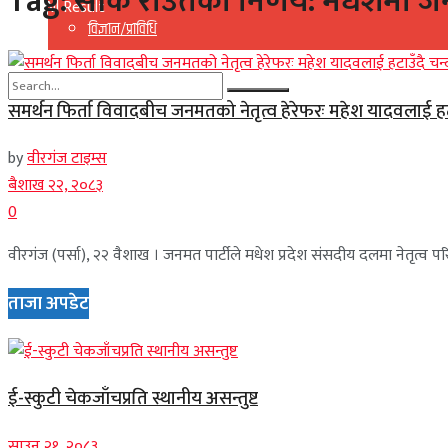
Tag:
सीके राउतको निर्णय: मधेशमा जन
View All Result
विज्ञान/प्राविधि
समर्थन फिर्ता विवादबीच जनमतको नेतृत्व हेरेफरः महेश यादवलाई हटा
No Result
by
वीरगंज टाइम्स
View All Result
बैशाख २२, २०८३
0
वीरगंज (पर्सा), २२ वैशाख । जनमत पार्टीले मधेश प्रदेश संसदीय दलमा नेतृत्व पर
ताजा अपडेट
ई-स्कुटी चेकजाँचप्रति स्थानीय असन्तुष्ट
साउन २१, २०८३