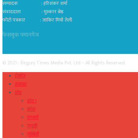
सम्पादक : हरिशंकर शर्मा
संवाददाता : मुस्कान श्रेष्ठ
फोटो पत्रकार : जाकिर मियाँ तेली
फेसबुक फ्यानपेज
© 2021 : Birgunj Times Media Pvt. Ltd. - All Rights Reserved.
होमपेज
समाचार
प्रदेश
प्रदेश १
मधेस
वागमती
गण्डकी
लुम्बिनी