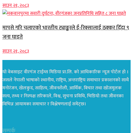
साउन २१, २०८३
मापसे गरि चलाएको भारतीय ट्याङ्करले ई-रिक्सालाई ठक्कर दिँदा ९
जना घाइते
साउन २१, २०८३
यो वेबसाइट वीरगंज टाईम्स मिडिया प्रा.लि. को आधिकारिक न्यूज पोर्टल हो ।
जसले नेपाली भाषाको स्थानीय, राष्ट्रिय, अन्तराष्ट्रिय समाचार प्रकाशनको साथै
मनोरंजन, खेलकुद, साहित्य, जीवनशैली, आर्थिक, बिचार तथा खोजमुलक
सत्य, तथ्य र निस्पक्ष तरिकाले, विश्व, सुचना प्रविधि, भिडियो तथा जीवनका
विभिन्न आयामका समाचार र विश्लेषणलाई समेट्छ।
सम्पर्क