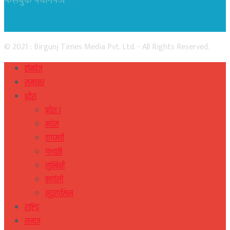
फेसबुक फ्यानपेज
© 2021 : Birgunj Times Media Pvt. Ltd. - All Rights Reserved.
होमपेज
समाचार
प्रदेश
प्रदेश १
मधेस
वागमती
गण्डकी
लुम्बिनी
कर्णाली
सुदुरपस्चिम
राष्ट्रिय
समाज