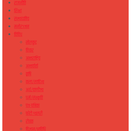
राजनीति
शिक्षा
सम्पादकीय
मनोरञ्जन
विविध
खेलकुद
विचार
अन्तराष्ट्रिय
अन्तर्वार्ता
कृषि
कला/साहित्य
अर्थ/वाणीज्य
धर्म/संस्कृति
पत्र-पत्रिका
फोटो ग्यलरी
रोचक
विज्ञान/प्राविधि