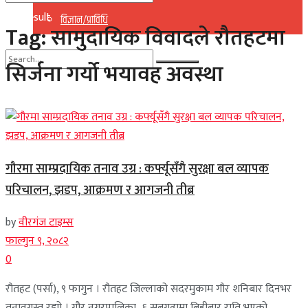
No Result
विज्ञान/प्राविधि
Tag:
सामुदायिक विवादले रौतहटमा
View All Result
सिर्जना गर्यो भयावह अवस्था
No Result
View All Result
गौरमा साम्प्रदायिक तनाव उग्र : कर्फ्यूसँगै सुरक्षा बल व्यापक
परिचालन, झडप, आक्रमण र आगजनी तीब्र
by
वीरगंज टाइम्स
फाल्गुन ९, २०८२
0
रौतहट (पर्सा), ९ फागुन । रौतहट जिल्लाको सदरमुकाम गौर शनिबार दिनभर
तनावग्रस्त रह्यो । गौर नगरपालिका–६ सबगढामा बिहीबार राति भएको ...