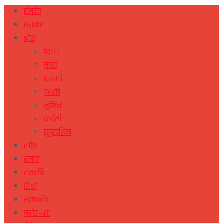
होमपेज
समाचार
प्रदेश
प्रदेश १
मधेस
वागमती
गण्डकी
लुम्बिनी
कर्णाली
सुदुरपस्चिम
राष्ट्रिय
समाज
राजनीति
शिक्षा
सम्पादकीय
मनोरञ्जन