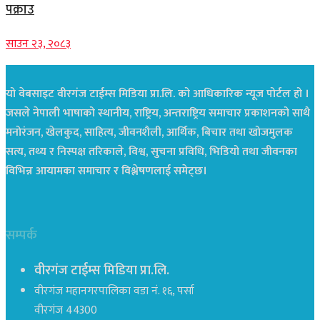
पक्राउ
साउन २३, २०८३
यो वेबसाइट वीरगंज टाईम्स मिडिया प्रा.लि. को आधिकारिक न्यूज पोर्टल हो ।
जसले नेपाली भाषाको स्थानीय, राष्ट्रिय, अन्तराष्ट्रिय समाचार प्रकाशनको साथै
मनोरंजन, खेलकुद, साहित्य, जीवनशैली, आर्थिक, बिचार तथा खोजमुलक
सत्य, तथ्य र निस्पक्ष तरिकाले, विश्व, सुचना प्रविधि, भिडियो तथा जीवनका
विभिन्न आयामका समाचार र विश्लेषणलाई समेट्छ।
सम्पर्क
वीरगंज टाईम्स मिडिया प्रा.लि.
वीरगंज महानगरपालिका वडा नं. १६, पर्सा
वीरगंज 44300