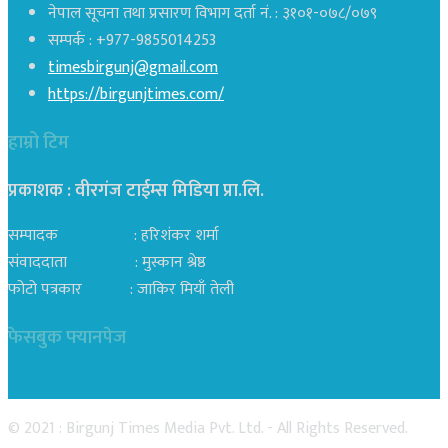
नेपाल सूचना तथा प्रसारण विभाग दर्ता नं. : ३१०१-०७८/०७९
सम्पर्क : +977-9855014253
timesbirgunj@gmail.com
https://birgunjtimes.com/
हाम्रो टिम
प्रकाशक : वीरगंज टाईम्स मिडिया प्रा‍.लि.
सम्पादक : हरिशंकर शर्मा
संवाददाता : मुस्कान श्रेष्ठ
फोटो पत्रकार : जाकिर मियाँ तेली
फेसबुक फ्यानपेज
© 2021 : Birgunj Times Media Pvt. Ltd. - All Rights Reserved.