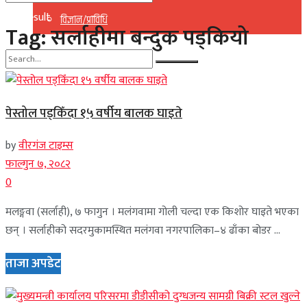
No Result
विज्ञान/प्राविधि
Tag:
सर्लाहीमा बन्दुक पड्कियो
View All Result
No Result
पेस्तोल पड्किँदा १५ वर्षीय बालक घाइते
View All Result
by
वीरगंज टाइम्स
फाल्गुन ७, २०८२
0
मलङ्गवा (सर्लाही), ७ फागुन । मलंगवामा गोली चल्दा एक किशोर घाइते भएका
छन् । सर्लाहीको सदरमुकामस्थित मलंगवा नगरपालिका–४ ढाँका बोडर ...
ताजा अपडेट