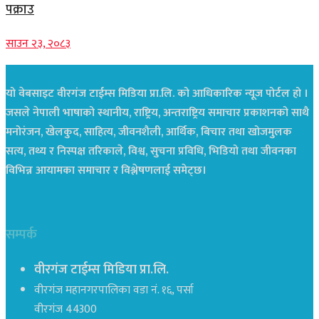
पक्राउ
साउन २३, २०८३
यो वेबसाइट वीरगंज टाईम्स मिडिया प्रा.लि. को आधिकारिक न्यूज पोर्टल हो ।
जसले नेपाली भाषाको स्थानीय, राष्ट्रिय, अन्तराष्ट्रिय समाचार प्रकाशनको साथै
मनोरंजन, खेलकुद, साहित्य, जीवनशैली, आर्थिक, बिचार तथा खोजमुलक
सत्य, तथ्य र निस्पक्ष तरिकाले, विश्व, सुचना प्रविधि, भिडियो तथा जीवनका
विभिन्न आयामका समाचार र विश्लेषणलाई समेट्छ।
सम्पर्क
वीरगंज टाईम्स मिडिया प्रा.लि.
वीरगंज महानगरपालिका वडा नं. १६, पर्सा
वीरगंज 44300