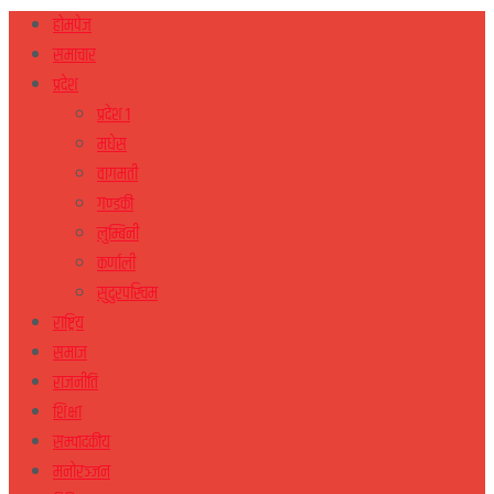
होमपेज
समाचार
प्रदेश
प्रदेश १
मधेस
वागमती
गण्डकी
लुम्बिनी
कर्णाली
सुदुरपस्चिम
राष्ट्रिय
समाज
राजनीति
शिक्षा
सम्पादकीय
मनोरञ्जन