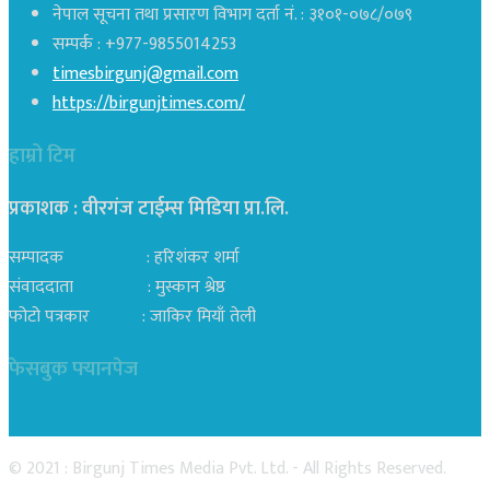
नेपाल सूचना तथा प्रसारण विभाग दर्ता नं. : ३१०१-०७८/०७९
सम्पर्क : +977-9855014253
timesbirgunj@gmail.com
https://birgunjtimes.com/
हाम्रो टिम
प्रकाशक : वीरगंज टाईम्स मिडिया प्रा‍.लि.
सम्पादक : हरिशंकर शर्मा
संवाददाता : मुस्कान श्रेष्ठ
फोटो पत्रकार : जाकिर मियाँ तेली
फेसबुक फ्यानपेज
© 2021 : Birgunj Times Media Pvt. Ltd. - All Rights Reserved.