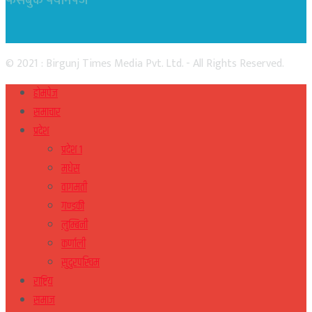
फेसबुक फ्यानपेज
© 2021 : Birgunj Times Media Pvt. Ltd. - All Rights Reserved.
होमपेज
समाचार
प्रदेश
प्रदेश १
मधेस
वागमती
गण्डकी
लुम्बिनी
कर्णाली
सुदुरपस्चिम
राष्ट्रिय
समाज