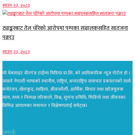
साउन २३, २०८३
ट्याङ्करबाट तेल चोरेको आरोपमा पम्पका सञ्चालकसहित सातजना
पक्राउ
साउन २३, २०८३
यो वेबसाइट वीरगंज टाईम्स मिडिया प्रा.लि. को आधिकारिक न्यूज पोर्टल हो ।
जसले नेपाली भाषाको स्थानीय, राष्ट्रिय, अन्तराष्ट्रिय समाचार प्रकाशनको साथै
मनोरंजन, खेलकुद, साहित्य, जीवनशैली, आर्थिक, बिचार तथा खोजमुलक
सत्य, तथ्य र निस्पक्ष तरिकाले, विश्व, सुचना प्रविधि, भिडियो तथा जीवनका
विभिन्न आयामका समाचार र विश्लेषणलाई समेट्छ।
सम्पर्क