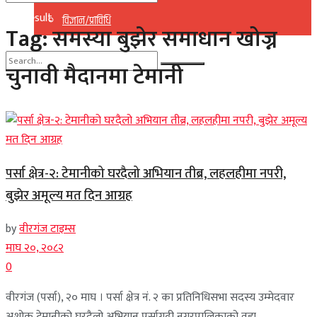
No Result
विज्ञान/प्राविधि
Tag:
समस्या बुझेर समाधान खोज्न
View All Result
चुनावी मैदानमा टेमानी
No Result
View All Result
पर्सा क्षेत्र-२: टेमानीको घरदैलो अभियान तीब्र, लहलहीमा नपरी,
बुझेर अमूल्य मत दिन आग्रह
by
वीरगंज टाइम्स
माघ २०, २०८२
0
वीरगंज (पर्सा), २० माघ । पर्सा क्षेत्र नं. २ का प्रतिनिधिसभा सदस्य उम्मेदवार
अशोक टेमानीको घरदैलो अभियान पर्सागढी नगरपालिकाको वडा ...