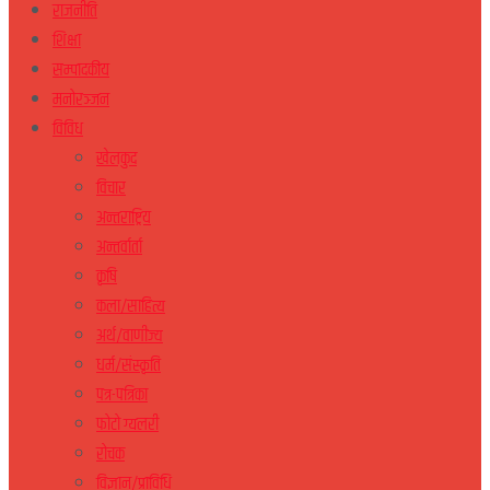
राजनीति
शिक्षा
सम्पादकीय
मनोरञ्जन
विविध
खेलकुद
विचार
अन्तराष्ट्रिय
अन्तर्वार्ता
कृषि
कला/साहित्य
अर्थ/वाणीज्य
धर्म/संस्कृति
पत्र-पत्रिका
फोटो ग्यलरी
रोचक
विज्ञान/प्राविधि