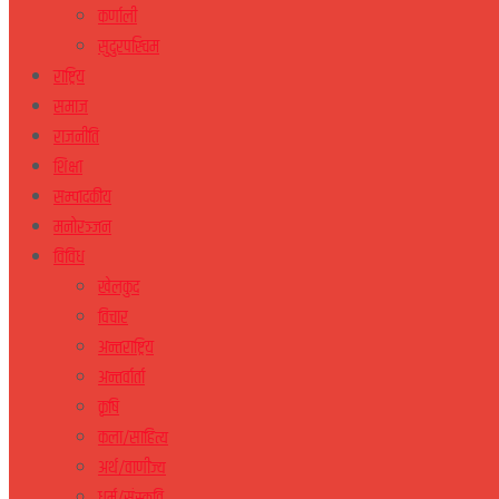
कर्णाली
सुदुरपस्चिम
राष्ट्रिय
समाज
राजनीति
शिक्षा
सम्पादकीय
मनोरञ्जन
विविध
खेलकुद
विचार
अन्तराष्ट्रिय
अन्तर्वार्ता
कृषि
कला/साहित्य
अर्थ/वाणीज्य
धर्म/संस्कृति