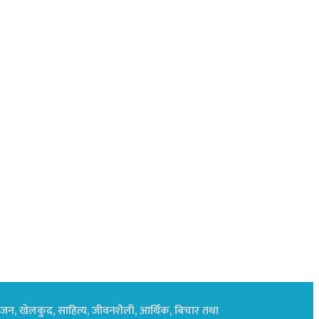
नोरंजन, खेलकुद, साहित्य, जीवनशैली, आर्थिक, बिचार तथा