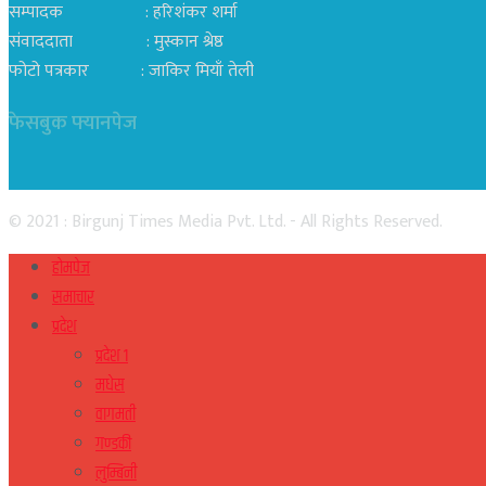
सम्पादक : हरिशंकर शर्मा
संवाददाता : मुस्कान श्रेष्ठ
फोटो पत्रकार : जाकिर मियाँ तेली
फेसबुक फ्यानपेज
© 2021 : Birgunj Times Media Pvt. Ltd. - All Rights Reserved.
होमपेज
समाचार
प्रदेश
प्रदेश १
मधेस
वागमती
गण्डकी
लुम्बिनी