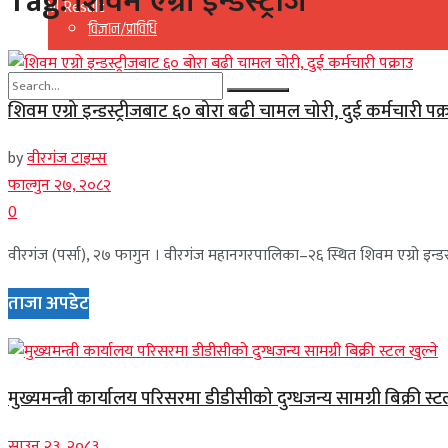
Tag:
शिवम एग्रो इन्डस्ट्रीज
View All Result
विज्ञान/प्राविधि
शिवम एग्रो इन्डस्ट्रीजबाट ६० बोरा बढी चामल चोरी, दुई कर्मचारी पक्
No Result
by
वीरगंज टाइम्स
View All Result
फाल्गुन २७, २०८२
0
वीरगंज (पर्सा), २७ फागुन । वीरगंज महानगरपालिका–२६ स्थित शिवम एग्रो इन्डस्
ताजा अपडेट
मुख्यमन्त्री कार्यालय परिसरमा डीडीसीको दुग्धजन्य सामग्री बिक्री स्ट
साउन २३, २०८३