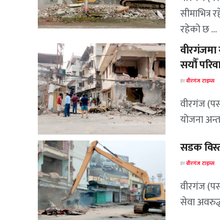
सीमाभित्र 
रहेको छ ...
वीरगंजमा 
सयौँ परिव
BY
वीरगंज टाइम्स
वीरगंज (पर्
योजना अन्तत
सडक विस्त
BY
वीरगंज टाइम्स
वीरगंज (पर
सेवा अवरुद