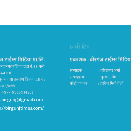
हाम्रो टिम
ज टाईम्स मिडिया प्रा.लि.
प्रकाशक : वीरगंज टाईम्स मिडिया प
महानगरपालिका वडा नं. १६, पर्सा
सम्पादक : हरिशंकर शर्मा
ज 44300
संवाददाता : मुस्कान श्रेष्ठ
ूचना तथा प्रसारण विभाग दर्ता नं. :
फोटो पत्रकार : जाकिर मियाँ तेली
०७८/०७९
क : +977-9855014253
sbirgunj@gmail.com
s://birgunjtimes.com/