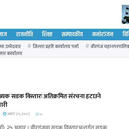
माज
राजनीति
शिक्षा
सम्पादकीय
मनोरञ्जन
वि
भा उम्मेदवार
जिल्ला प्रहरी कार्यालय पर्सा
वीरगंज महानगरपालि
सार कार्यालय
ख्यक सडक विस्तारः अतिक्रमित संरचना हटाउने
ारी
असार २५, २०८३
0
्सा), २५ असार । वीरगंजमा सडक विस्तारअन्तर्गत सडक