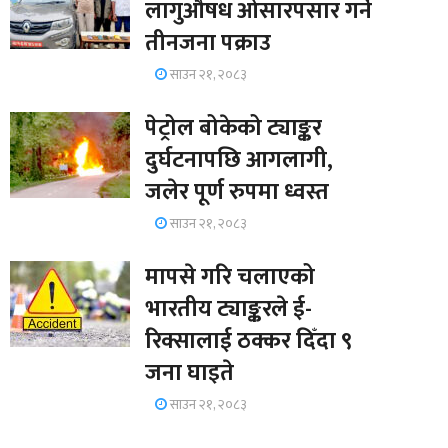
लागुऔषध ओसारपसार गर्ने
तीनजना पक्राउ
साउन २१, २०८३
पेट्रोल बोकेको ट्याङ्कर
दुर्घटनापछि आगलागी,
जलेर पूर्ण रुपमा ध्वस्त
साउन २१, २०८३
मापसे गरि चलाएको
भारतीय ट्याङ्करले ई-
रिक्सालाई ठक्कर दिँदा ९
जना घाइते
साउन २१, २०८३