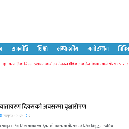
ज
राजनीति
शिक्षा
सम्पादकीय
मनोरञ्जन
विवि
ज महानगरपालिका
जिल्ला प्रशासन कार्यालय
नेशनल मेडिकल कलेज
नेकपा एमाले
वीरगंज भन्सार
ख वातावरण दिवसको अवसरमा वृक्षारोपण
फाल्गुन ३०, २०८२
0
 ३० फागुन । विश्व सिख वातावरण दिवसको अवसरमा वीरगंज–४ स्थित त्रिजुद्ध माध्यमिक