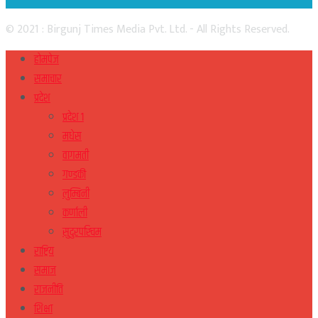
© 2021 : Birgunj Times Media Pvt. Ltd. - All Rights Reserved.
होमपेज
समाचार
प्रदेश
प्रदेश १
मधेस
वागमती
गण्डकी
लुम्बिनी
कर्णाली
सुदुरपस्चिम
राष्ट्रिय
समाज
राजनीति
शिक्षा