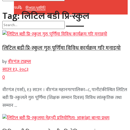
No Result
विज्ञान/प्राविधि
Tag:
लिटिल बडी प्रि-स्कुल
View All Result
No Result
लिटिल बडी प्रि-स्कुलः गुरु पूर्णिमा विविध कार्यक्रम गरि मनाइयो
View All Result
by
वीरगंज टाइम्स
साउन १३, २०८३
0
वीरगंज (पर्सा), १३ साउन । वीरगंज महानगरपालिका–८, पानीटंकीस्थित लिटिल
बडी प्रि-स्कुलले गुरु पूर्णिमा (शिक्षक सम्मान दिवस) विविध सांस्कृतिक तथा
सम्मान ...