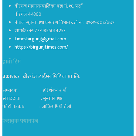
वीरगंज महानगरपालिका वडा नं. १६, पर्सा
वीरगंज 44300
नेपाल सूचना तथा प्रसारण विभाग दर्ता नं. : ३१०१-०७८/०७९
सम्पर्क : +977-9855014253
timesbirgunj@gmail.com
https://birgunjtimes.com/
हाम्रो टिम
प्रकाशक : वीरगंज टाईम्स मिडिया प्रा‍.लि.
सम्पादक : हरिशंकर शर्मा
संवाददाता : मुस्कान श्रेष्ठ
फोटो पत्रकार : जाकिर मियाँ तेली
फेसबुक फ्यानपेज