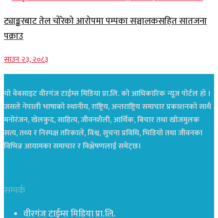
ट्याङ्करबाट तेल चोरेको आरोपमा पम्पका सञ्चालकसहित सातजना
पक्राउ
साउन २३, २०८३
यो वेबसाइट वीरगंज टाईम्स मिडिया प्रा.लि. को आधिकारिक न्यूज पोर्टल हो ।
जसले नेपाली भाषाको स्थानीय, राष्ट्रिय, अन्तराष्ट्रिय समाचार प्रकाशनको साथै
मनोरंजन, खेलकुद, साहित्य, जीवनशैली, आर्थिक, बिचार तथा खोजमुलक
सत्य, तथ्य र निस्पक्ष तरिकाले, विश्व, सुचना प्रविधि, भिडियो तथा जीवनका
विभिन्न आयामका समाचार र विश्लेषणलाई समेट्छ।
सम्पर्क
वीरगंज टाईम्स मिडिया प्रा.लि.