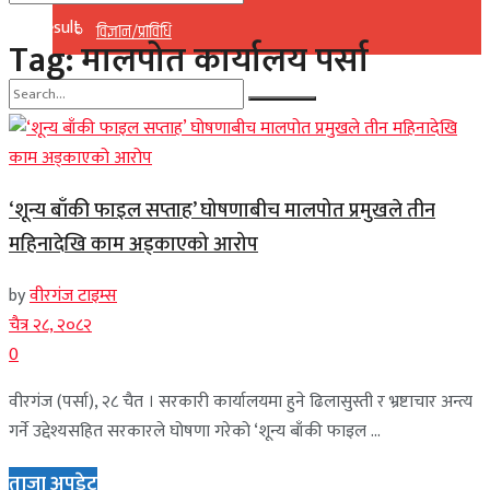
No Result
विज्ञान/प्राविधि
Tag:
मालपोत कार्यालय पर्सा
View All Result
No Result
View All Result
‘शून्य बाँकी फाइल सप्ताह’ घोषणाबीच मालपोत प्रमुखले तीन
महिनादेखि काम अड्काएको आरोप
by
वीरगंज टाइम्स
चैत्र २८, २०८२
0
वीरगंज (पर्सा), २८ चैत । सरकारी कार्यालयमा हुने ढिलासुस्ती र भ्रष्टाचार अन्त्य
गर्ने उद्देश्यसहित सरकारले घोषणा गरेको ‘शून्य बाँकी फाइल ...
ताजा अपडेट