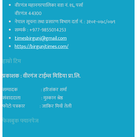
वीरगंज महानगरपालिका वडा नं. १६, पर्सा
वीरगंज 44300
नेपाल सूचना तथा प्रसारण विभाग दर्ता नं. : ३१०१-०७८/०७९
सम्पर्क : +977-9855014253
timesbirgunj@gmail.com
https://birgunjtimes.com/
हाम्रो टिम
प्रकाशक : वीरगंज टाईम्स मिडिया प्रा‍.लि.
सम्पादक : हरिशंकर शर्मा
संवाददाता : मुस्कान श्रेष्ठ
फोटो पत्रकार : जाकिर मियाँ तेली
फेसबुक फ्यानपेज