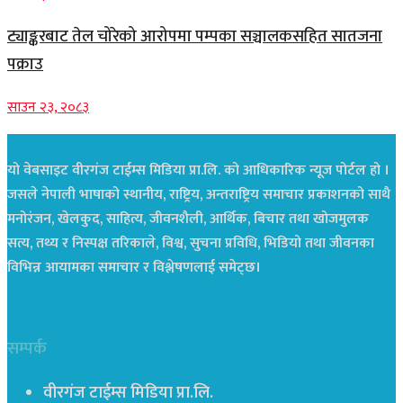
ट्याङ्करबाट तेल चोरेको आरोपमा पम्पका सञ्चालकसहित सातजना
पक्राउ
साउन २३, २०८३
यो वेबसाइट वीरगंज टाईम्स मिडिया प्रा.लि. को आधिकारिक न्यूज पोर्टल हो ।
जसले नेपाली भाषाको स्थानीय, राष्ट्रिय, अन्तराष्ट्रिय समाचार प्रकाशनको साथै
मनोरंजन, खेलकुद, साहित्य, जीवनशैली, आर्थिक, बिचार तथा खोजमुलक
सत्य, तथ्य र निस्पक्ष तरिकाले, विश्व, सुचना प्रविधि, भिडियो तथा जीवनका
विभिन्न आयामका समाचार र विश्लेषणलाई समेट्छ।
सम्पर्क
वीरगंज टाईम्स मिडिया प्रा.लि.