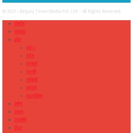
© 2021 : Birgunj Times Media Pvt. Ltd. - All Rights Reserved.
होमपेज
समाचार
प्रदेश
प्रदेश १
मधेस
वागमती
गण्डकी
लुम्बिनी
कर्णाली
सुदुरपस्चिम
राष्ट्रिय
समाज
राजनीति
शिक्षा