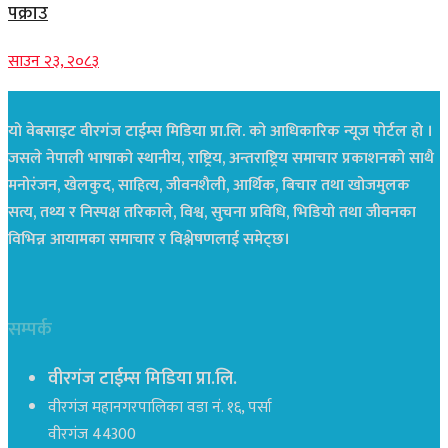
पक्राउ
साउन २३, २०८३
यो वेबसाइट वीरगंज टाईम्स मिडिया प्रा.लि. को आधिकारिक न्यूज पोर्टल हो ।
जसले नेपाली भाषाको स्थानीय, राष्ट्रिय, अन्तराष्ट्रिय समाचार प्रकाशनको साथै
मनोरंजन, खेलकुद, साहित्य, जीवनशैली, आर्थिक, बिचार तथा खोजमुलक
सत्य, तथ्य र निस्पक्ष तरिकाले, विश्व, सुचना प्रविधि, भिडियो तथा जीवनका
विभिन्न आयामका समाचार र विश्लेषणलाई समेट्छ।
सम्पर्क
वीरगंज टाईम्स मिडिया प्रा.लि.
वीरगंज महानगरपालिका वडा नं. १६, पर्सा
वीरगंज 44300