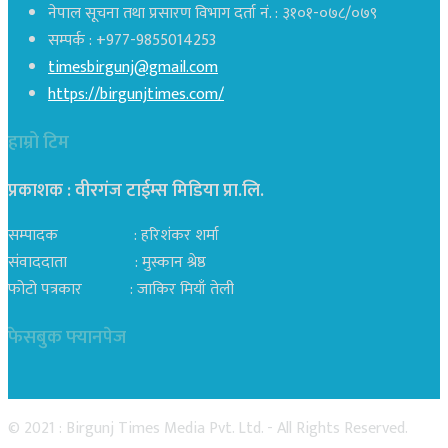
नेपाल सूचना तथा प्रसारण विभाग दर्ता नं. : ३१०१-०७८/०७९
सम्पर्क : +977-9855014253
timesbirgunj@gmail.com
https://birgunjtimes.com/
हाम्रो टिम
प्रकाशक : वीरगंज टाईम्स मिडिया प्रा‍.लि.
सम्पादक : हरिशंकर शर्मा
संवाददाता : मुस्कान श्रेष्ठ
फोटो पत्रकार : जाकिर मियाँ तेली
फेसबुक फ्यानपेज
© 2021 : Birgunj Times Media Pvt. Ltd. - All Rights Reserved.