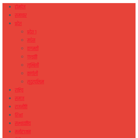
होमपेज
समाचार
प्रदेश
प्रदेश १
मधेस
वागमती
गण्डकी
लुम्बिनी
कर्णाली
सुदुरपस्चिम
राष्ट्रिय
समाज
राजनीति
शिक्षा
सम्पादकीय
मनोरञ्जन