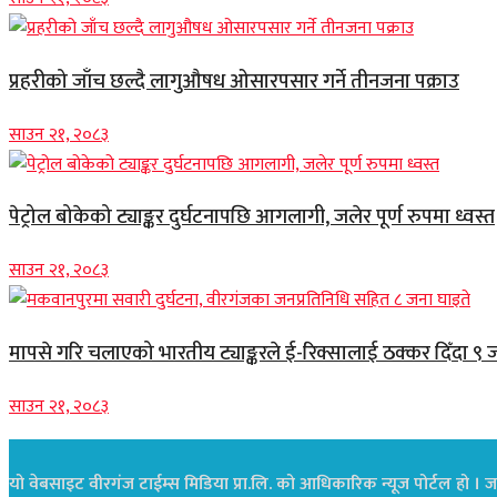
प्रहरीको जाँच छल्दै लागुऔषध ओसारपसार गर्ने तीनजना पक्राउ
साउन २१, २०८३
पेट्रोल बोकेको ट्याङ्कर दुर्घटनापछि आगलागी, जलेर पूर्ण रुपमा ध्वस्त
साउन २१, २०८३
मापसे गरि चलाएको भारतीय ट्याङ्करले ई-रिक्सालाई ठक्कर दिँदा ९ 
साउन २१, २०८३
यो वेबसाइट वीरगंज टाईम्स मिडिया प्रा.लि. को आधिकारिक न्यूज पोर्टल हो । जस