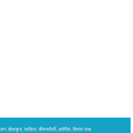
नोरंजन, खेलकुद, साहित्य, जीवनशैली, आर्थिक, बिचार तथा