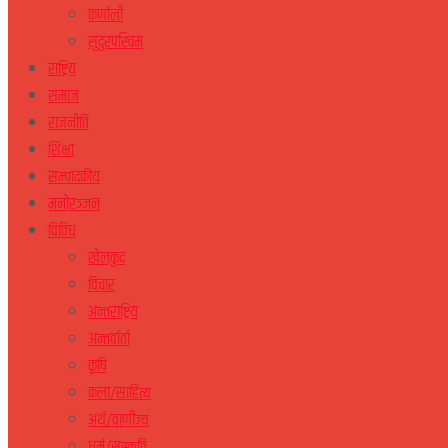
कर्णाली
सुदुरपस्चिम
राष्ट्रिय
समाज
राजनीति
शिक्षा
सम्पादकीय
मनोरञ्जन
विविध
खेलकुद
विचार
अन्तराष्ट्रिय
अन्तर्वार्ता
कृषि
कला/साहित्य
अर्थ/वाणीज्य
धर्म/संस्कृति