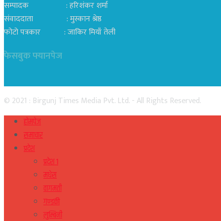
सम्पादक : हरिशंकर शर्मा
संवाददाता : मुस्कान श्रेष्ठ
फोटो पत्रकार : जाकिर मियाँ तेली
फेसबुक फ्यानपेज
© 2021 : Birgunj Times Media Pvt. Ltd. - All Rights Reserved.
होमपेज
समाचार
प्रदेश
प्रदेश १
मधेस
वागमती
गण्डकी
लुम्बिनी