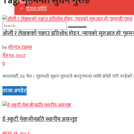
Tag:
गृहमन्त्री सुधन गुरुङ
View All Result
विज्ञान/प्राविधि
ओली र लेखकको पक्राउ प्रतिशोध होइन, न्यायको सुरुआत होः गृहमन्त्
No Result
by
वीरगंज टाइम्स
View All Result
चैत्र १४, २०८२
0
काठमाडौँ, १४ चैत । गृहमन्त्री सुधन गुरुङले कानुनभन्दा माथि कोही पनि नरहेक
ताजा अपडेट
ई-स्कुटी चेकजाँचप्रति स्थानीय असन्तुष्ट
साउन २१, २०८३