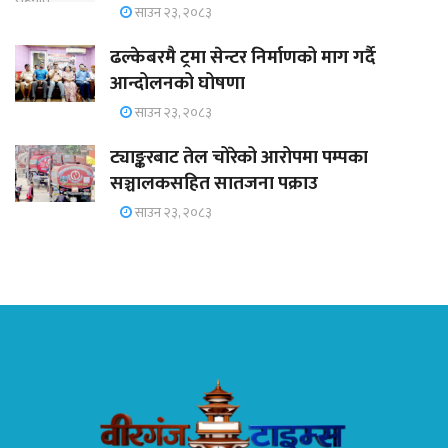
साउन २३, २०८३
ढल्केबरमै ट्रमा सेन्टर निर्माणको माग गर्दै
आन्दोलनको घोषणा
साउन २३, २०८३
ट्याङ्करबाट तेल चोरेको आरोपमा पम्पका
सञ्चालकसहित सातजना पक्राउ
साउन २३, २०८३