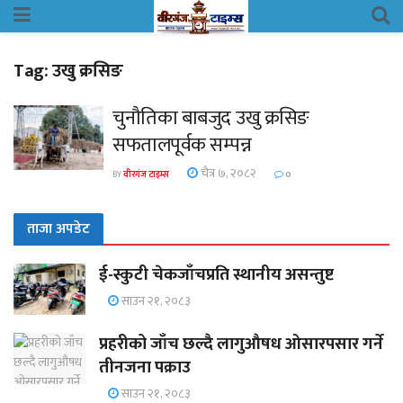
Tag:
उखु क्रसिङ
चुनौतिका बाबजुद उखु क्रसिङ
सफतालपूर्वक सम्पन्न
चैत्र ७, २०८२
BY
वीरगंज टाइम्स
0
ताजा अपडेट
ई-स्कुटी चेकजाँचप्रति स्थानीय असन्तुष्ट
साउन २१, २०८३
प्रहरीको जाँच छल्दै लागुऔषध ओसारपसार गर्ने
तीनजना पक्राउ
साउन २१, २०८३