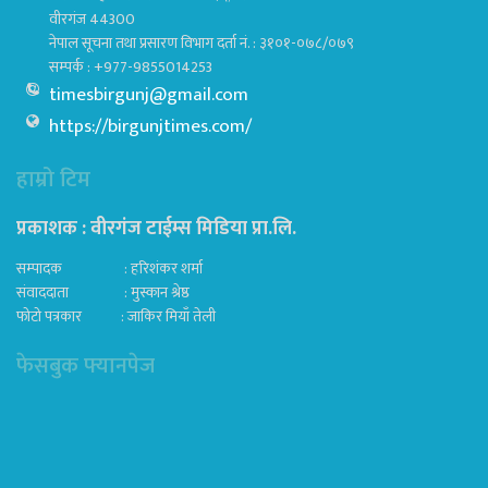
वीरगंज 44300
नेपाल सूचना तथा प्रसारण विभाग दर्ता नं. : ३१०१-०७८/०७९
सम्पर्क : +977-9855014253
timesbirgunj@gmail.com
https://birgunjtimes.com/
हाम्रो टिम
प्रकाशक : वीरगंज टाईम्स मिडिया प्रा‍.लि.
सम्पादक : हरिशंकर शर्मा
संवाददाता : मुस्कान श्रेष्ठ
फोटो पत्रकार : जाकिर मियाँ तेली
फेसबुक फ्यानपेज