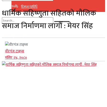
No Result
विज्ञान/प्राविधि
धार्मिक सहिष्णुता सहितको मौलिक
View All Result
समाज निर्माणमा लागौँ : मेयर सिंह
No Result
View All Result
वीरगंज टाइम्स
मंसिर २४, २०८०