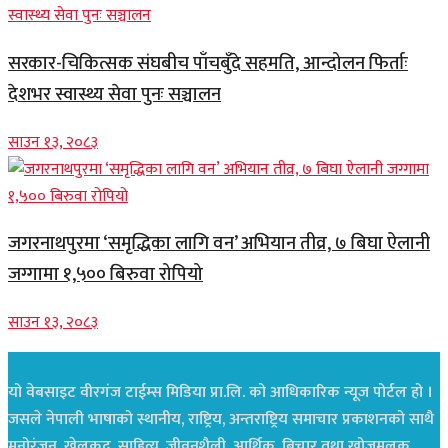
सरकार-चिकित्सक संघबीच पाँचबुँदे सहमति, आन्दोलन फिर्ताः
देशभर स्वास्थ्य सेवा पुनः सञ्चालन
साउन १३, २०८३
जगरनाथपुरमा ‘समृद्धिका लागि वन’ अभियान तीव्र, ७ बिघा ऐलानी
जग्गामा १,५०० बिरुवा रोपियो
साउन १३, २०८३
यो वेबसाइट वीरगंज टाईम्स मिडिया प्रा.लि. को आधिकारिक न्यूज पोर्टल हो ।
जसले नेपाली भाषाको स्थानीय, राष्ट्रिय, अन्तराष्ट्रिय समाचार प्रकाशनको साथै
मनोरंजन, खेलकुद, साहित्य, जीवनशैली, आर्थिक, बिचार तथा खोजमुलक