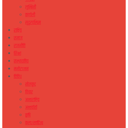
लुम्बिनी
कर्णाली
सुदुरपस्चिम
राष्ट्रिय
समाज
राजनीति
शिक्षा
सम्पादकीय
मनोरञ्जन
विविध
खेलकुद
विचार
अन्तराष्ट्रिय
अन्तर्वार्ता
कृषि
कला/साहित्य