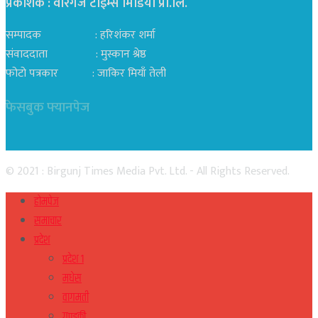
प्रकाशक : वीरगंज टाईम्स मिडिया प्रा‍.लि.
सम्पादक : हरिशंकर शर्मा
संवाददाता : मुस्कान श्रेष्ठ
फोटो पत्रकार : जाकिर मियाँ तेली
फेसबुक फ्यानपेज
© 2021 : Birgunj Times Media Pvt. Ltd. - All Rights Reserved.
होमपेज
समाचार
प्रदेश
प्रदेश १
मधेस
वागमती
गण्डकी