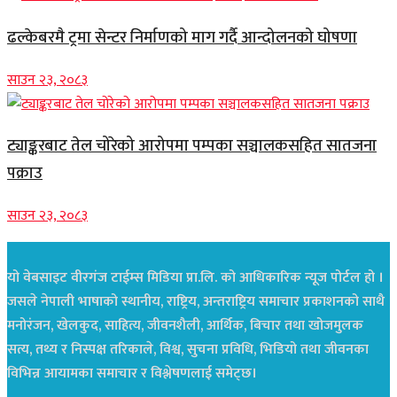
ढल्केबरमै ट्रमा सेन्टर निर्माणको माग गर्दै आन्दोलनको घोषणा
साउन २३, २०८३
ट्याङ्करबाट तेल चोरेको आरोपमा पम्पका सञ्चालकसहित सातजना
पक्राउ
साउन २३, २०८३
यो वेबसाइट वीरगंज टाईम्स मिडिया प्रा.लि. को आधिकारिक न्यूज पोर्टल हो ।
जसले नेपाली भाषाको स्थानीय, राष्ट्रिय, अन्तराष्ट्रिय समाचार प्रकाशनको साथै
मनोरंजन, खेलकुद, साहित्य, जीवनशैली, आर्थिक, बिचार तथा खोजमुलक
सत्य, तथ्य र निस्पक्ष तरिकाले, विश्व, सुचना प्रविधि, भिडियो तथा जीवनका
विभिन्न आयामका समाचार र विश्लेषणलाई समेट्छ।