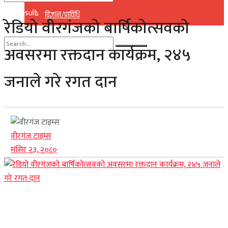
No Result
विज्ञान/प्राविधि
रेडियो वीरगंजको बार्षिकोत्सवको
View All Result
अवसरमा रक्तदान कार्यक्रम, २४५
No Result
जनाले गरे रगत दान
View All Result
वीरगंज टाइम्स
मंसिर २३, २०८०