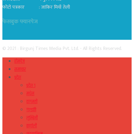
फोटो पत्रकार : जाकिर मियाँ तेली
फेसबुक फ्यानपेज
© 2021 : Birgunj Times Media Pvt. Ltd. - All Rights Reserved.
होमपेज
समाचार
प्रदेश
प्रदेश १
मधेस
वागमती
गण्डकी
लुम्बिनी
कर्णाली