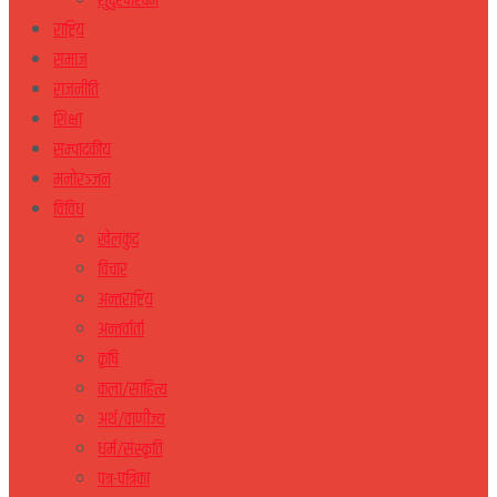
सुदुरपस्चिम
राष्ट्रिय
समाज
राजनीति
शिक्षा
सम्पादकीय
मनोरञ्जन
विविध
खेलकुद
विचार
अन्तराष्ट्रिय
अन्तर्वार्ता
कृषि
कला/साहित्य
अर्थ/वाणीज्य
धर्म/संस्कृति
पत्र-पत्रिका