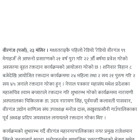
वीरगंज (पर्सा), २३ मंसिर ।
मध्यतराइकै पहिलो रेडियो ‘रेडियो वीरगंज ९९
मेगाहर्ज’ ले आफनो प्रसारणको २१ वर्ष पुरा गरि २२ औँ बर्षमा प्रवेश गरेको
अवसरमा वृहत रक्तदान कार्यक्रमको आयोजना गरेको छ । शनिवार विहान ८
बजेदेखि आयोजित रक्तदान कार्यक्रममा २४ महिला तथा २ सय २१ पुरुष गरि २
सय ४५ जनाले रक्तदान गरेका हुन् । नेपाल पत्रकार महासंघ मधेश प्रदेशका
महासचिव श्याम बन्जाराले रक्तदान गरि शुभारम्भ गरेको कार्यक्रममा नारायणी
अस्पतालका चिकित्सक डा. उदय नारायण सिंह, पूर्वमन्त्री कलावती पासवान,
वीरगंज उद्योग वाणिज्य संघ उपाध्यक्ष मनोज दास, सखुवाप्रसौनी गाउँपालिकाका
पूर्व अध्यक्ष प्रदिप जयसवाल लगायतले रक्तदान गरेका थिए ।
कार्यक्रमको शुभारम्भ गर्दै वीरगंज महानगरपालिकाका नगर प्रमुख राजेशमान
सिंहले जनतालाई सूचना, मनोरञ्जनसँग सामाजिक उत्तरदायित्वको क्षेत्रमा समेत