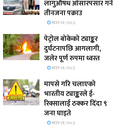
लागुऔषध ओसारपसार गर्ने
तीनजना पक्राउ
साउन २१, २०८३
पेट्रोल बोकेको ट्याङ्कर
दुर्घटनापछि आगलागी,
जलेर पूर्ण रुपमा ध्वस्त
साउन २१, २०८३
मापसे गरि चलाएको
भारतीय ट्याङ्करले ई-
रिक्सालाई ठक्कर दिँदा ९
जना घाइते
साउन २१, २०८३