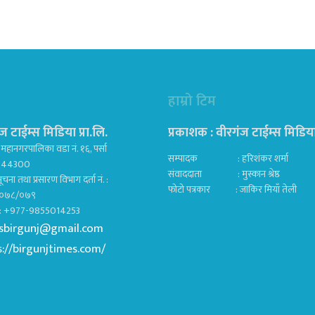
हाम्रो टिम
ज टाईम्स मिडिया प्रा.लि.
प्रकाशक : वीरगंज टाईम्स मिडिया प
महानगरपालिका वडा नं. १६, पर्सा
सम्पादक : हरिशंकर शर्मा
ज 44300
संवाददाता : मुस्कान श्रेष्ठ
ूचना तथा प्रसारण विभाग दर्ता नं. :
फोटो पत्रकार : जाकिर मियाँ तेली
०७८/०७९
क : +977-9855014253
sbirgunj@gmail.com
s://birgunjtimes.com/