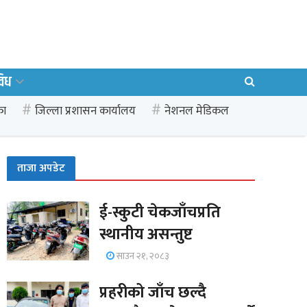
विध
का
जिल्ला प्रशासन कार्यालय
नेशनल मेडिकल
ताजा अपडेट
ई-स्कुटी चेकजाँचप्रति
स्थानीय असन्तुष्ट
साउन २१, २०८३
प्रहरीको जाँच छल्दै