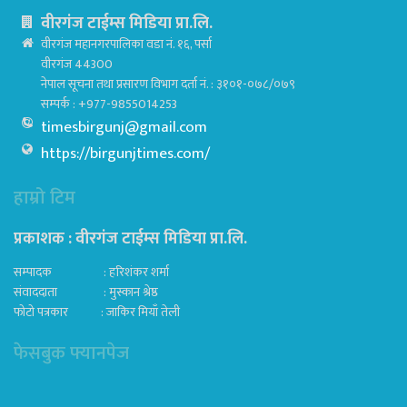
वीरगंज टाईम्स मिडिया प्रा.लि.
वीरगंज महानगरपालिका वडा नं. १६, पर्सा
वीरगंज 44300
नेपाल सूचना तथा प्रसारण विभाग दर्ता नं. : ३१०१-०७८/०७९
सम्पर्क : +977-9855014253
timesbirgunj@gmail.com
https://birgunjtimes.com/
हाम्रो टिम
प्रकाशक : वीरगंज टाईम्स मिडिया प्रा‍.लि.
सम्पादक : हरिशंकर शर्मा
संवाददाता : मुस्कान श्रेष्ठ
फोटो पत्रकार : जाकिर मियाँ तेली
फेसबुक फ्यानपेज