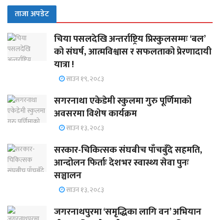
ताजा अपडेट
चिया पसलदेखि अन्तर्राष्ट्रिय प्रिस्कुलसम्मः ‘बल’
को संघर्ष, आत्मविश्वास र सफलताको प्रेरणादायी
यात्रा !
साउन १९, २०८३
सगरनाथा एकेडेमी स्कुलमा गुरु पूर्णिमाको
अवसरमा विशेष कार्यक्रम
साउन १३, २०८३
सरकार-चिकित्सक संघबीच पाँचबुँदे सहमति,
आन्दोलन फिर्ताः देशभर स्वास्थ्य सेवा पुनः
सञ्चालन
साउन १३, २०८३
जगरनाथपुरमा ‘समृद्धिका लागि वन’ अभियान