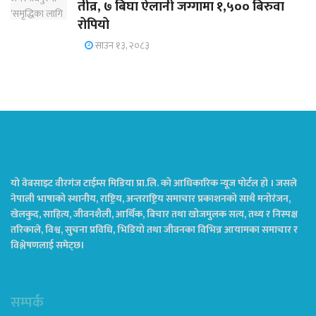
तीव्र, ७ बिघा ऐलानी जग्गामा १,५०० बिरुवा
रोपियो
साउन १३, २०८३
यो वेबसाइट वीरगंज टाईम्स मिडिया प्रा.लि. को आधिकारिक न्यूज पोर्टल हो । जसले
नेपाली भाषाको स्थानीय, राष्ट्रिय, अन्तराष्ट्रिय समाचार प्रकाशनको साथै मनोरंजन,
खेलकुद, साहित्य, जीवनशैली, आर्थिक, बिचार तथा खोजमुलक सत्य, तथ्य र निस्पक्ष
तरिकाले, विश्व, सुचना प्रविधि, भिडियो तथा जीवनका विभिन्न आयामका समाचार र
विश्लेषणलाई समेट्छ।
सम्पर्क