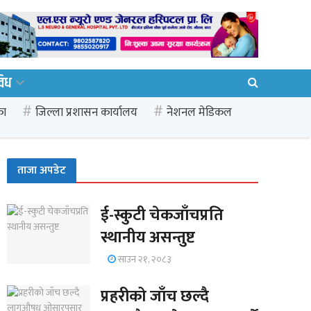
विध
का
जिल्ला प्रशासन कार्यालय
नेशनल मेडिकल
ताजा अपडेट
ई-स्कुटी चेकजाँचप्रति
स्थानीय असन्तुष्ट
साउन २१, २०८३
प्रहरीको जाँच छल्दै