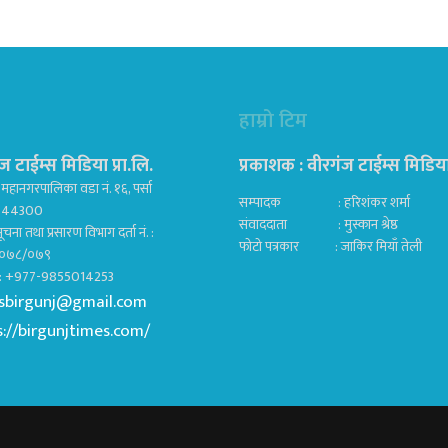
हाम्रो टिम
ज टाईम्स मिडिया प्रा.लि.
प्रकाशक : वीरगंज टाईम्स मिडिया प
महानगरपालिका वडा नं. १६, पर्सा
सम्पादक : हरिशंकर शर्मा
ज 44300
संवाददाता : मुस्कान श्रेष्ठ
ूचना तथा प्रसारण विभाग दर्ता नं. :
फोटो पत्रकार : जाकिर मियाँ तेली
०७८/०७९
क : +977-9855014253
sbirgunj@gmail.com
s://birgunjtimes.com/