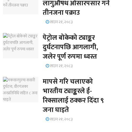
लागुऔषध ओसारपसार गर्ने
तीनजना पक्राउ
साउन २१, २०८३
पेट्रोल बोकेको ट्याङ्कर
दुर्घटनापछि आगलागी,
जलेर पूर्ण रुपमा ध्वस्त
साउन २१, २०८३
मापसे गरि चलाएको
भारतीय ट्याङ्करले ई-
रिक्सालाई ठक्कर दिँदा ९
जना घाइते
साउन २१, २०८३