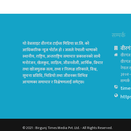
सम्पर्क
यो वेबसाइट वीरगंज टाईम्स मिडिया प्रा.लि. को
वीरगं
आधिकारिक न्यूज पोर्टल हो । जसले नेपाली भाषाको
वीरगंज 
स्थानीय, राष्ट्रिय, अन्तराष्ट्रिय समाचार प्रकाशनको साथै
वीरगं
मनोरंजन, खेलकुद, साहित्य, जीवनशैली, आर्थिक, बिचार
नेपाल स
तथा खोजमुलक सत्य, तथ्य र निस्पक्ष तरिकाले, विश्व,
३१०१-
सुचना प्रविधि, भिडियो तथा जीवनका विभिन्न
सम्पर्
आयामका समाचार र विश्लेषणलाई समेट्छ।
time
http
© 2021 : Birgunj Times Media Pvt. Ltd. - All Rights Reserved.