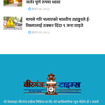
जलेर पूर्ण रुपमा ध्वस्त
साउन २१, २०८३
मापसे गरि चलाएको भारतीय ट्याङ्करले ई-
रिक्सालाई ठक्कर दिँदा ९ जना घाइते
साउन २१, २०८३
यो वेबसाइट वीरगंज टाईम्स मिडिया प्रा.लि. को आधिकारिक न्यूज पोर्टल हो । जसले