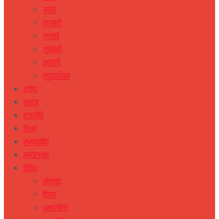
मधेस
वागमती
गण्डकी
लुम्बिनी
कर्णाली
सुदुरपस्चिम
राष्ट्रिय
समाज
राजनीति
शिक्षा
सम्पादकीय
मनोरञ्जन
विविध
खेलकुद
विचार
अन्तराष्ट्रिय