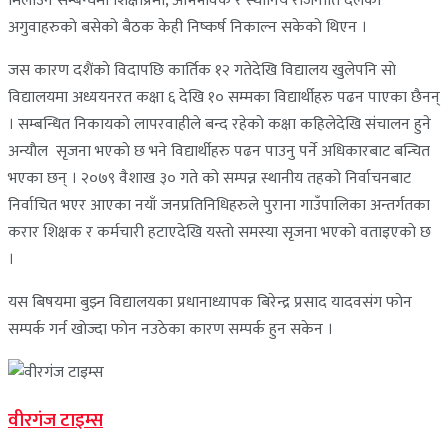
मिलाउने सम्बन्धमा शिक्षाप्रेमी, अभिभावक र स्थानिय राजनीति दलका
अगुवाहरुकाे बसेकाे बैठक केही निष्कर्ष निकाल्न सकेकाे थिएन ।
जस कारण दशैंकाे विदापछि कार्तिक १२ गतेदेखि विद्यालय खुलेपनि साे
विद्यालयमा अध्ययनरत कक्षा ६ देखि १० सम्मका विद्यार्थीहरु पढन पाएका छैनन्
। सम्बन्धित निकायकाे लापरवाहीले बन्द रहेकाे कक्षा कहिलेदेखि संचालन हुने
अन्याैल सृजना भएकाे छ भने विद्यार्थीहरु पढन पाउनु पर्ने अधिकारबाट बन्चित
भएका छन् । २०७९ वैशाख ३० गते को सम्पन्न स्थानीय तहको निर्वाचनबाट
निर्वाचित भएर आएका नयाँ जनप्रतिनिधिहरुले पुराना गाउँपालिका अन्तर्गतका
करार शिक्षक र कर्मचारी हटाएदेखि यस्ताे समस्या सृजना भएकाे वताइएकाे छ
।
यस बिषयमा बुझ्न विद्यालयका प्रधानाध्यापक बिरेन्द्र प्रसाद यादवसंग फाेन
सम्पर्क गर्न खाेज्दा फाेन नउठेका कारण सम्पर्क हुन सकेन ।
वीरगंज टाइम्स