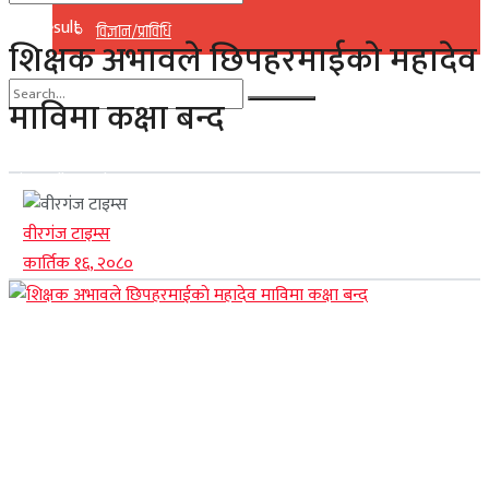
No Result
विज्ञान/प्राविधि
शिक्षक अभावले छिपहरमाईकाे महादेव
View All Result
माविमा कक्षा बन्द
No Result
View All Result
वीरगंज टाइम्स
कार्तिक १६, २०८०