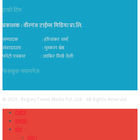
हाम्रो टिम
प्रकाशक : वीरगंज टाईम्स मिडिया प्रा‍.लि.
सम्पादक : हरिशंकर शर्मा
संवाददाता : मुस्कान श्रेष्ठ
फोटो पत्रकार : जाकिर मियाँ तेली
फेसबुक फ्यानपेज
© 2021 : Birgunj Times Media Pvt. Ltd. - All Rights Reserved.
होमपेज
समाचार
प्रदेश
प्रदेश १