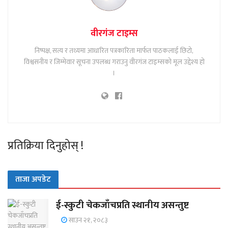
वीरगंज टाइम्स
निष्पक्ष, सत्य र तथ्यमा आधारित पत्रकारिता मार्फत पाठकलाई छिटो,
विश्वसनीय र जिम्मेवार सूचना उपलब्ध गराउनु वीरगंज टाइम्सको मूल उद्देश्य हो
।
प्रतिक्रिया दिनुहोस् !
ताजा अपडेट
ई-स्कुटी चेकजाँचप्रति स्थानीय असन्तुष्ट
साउन २१, २०८३